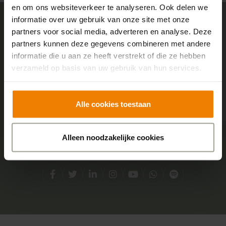
en om ons websiteverkeer te analyseren. Ook delen we
informatie over uw gebruik van onze site met onze
partners voor social media, adverteren en analyse. Deze
Sensire logo
partners kunnen deze gegevens combineren met andere
informatie die u aan ze heeft verstrekt of die ze hebben
verzameld op basis van uw gebruik van hun services.
Adres
Centraal kantoor
Alle cookies toestaan
Boterstraat 2
7051 DA Varsseveld
Alleen noodzakelijke cookies
Social media
Facebook
Twitter
LinkedIn
Instagram
YouTube
Whatsapp
Spotify
Direct contact