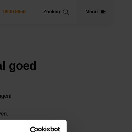
0900 8856
Zoeken
Menu
al goed
angen!
ven.