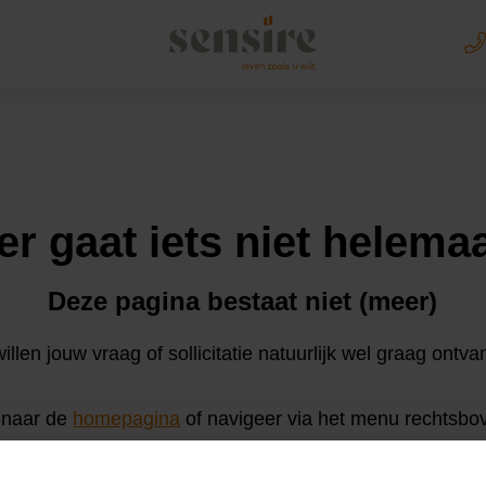
Sensire logo
er gaat iets niet helema
Deze pagina bestaat niet (meer)
llen jouw vraag of sollicitatie natuurlijk wel graag ontv
 naar de
homepagina
of navigeer via het menu rechtsbo