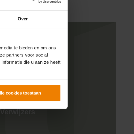
Over
Ontdek onze zorgzoeker
Hulp nodig bij het
vinden van de
 media te bieden en om ons
juiste zorg?
ze partners voor social
nformatie die u aan ze heeft
Ga direct naar
Direct contact
lle cookies toestaan
0900 8856
info@sensire.nl
Verwijzers