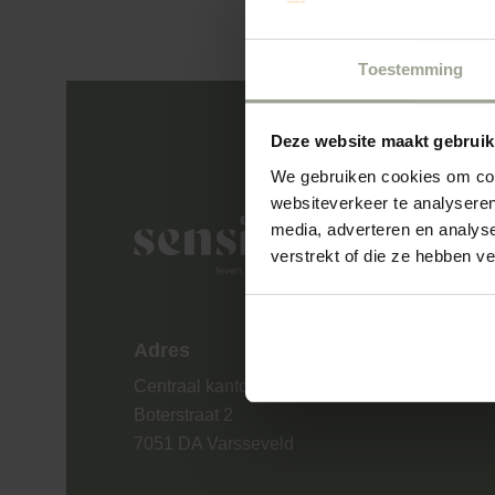
Toestemming
Deze website maakt gebruik
We gebruiken cookies om cont
websiteverkeer te analyseren
Sensire logo
media, adverteren en analys
verstrekt of die ze hebben v
Adres
Centraal kantoor
Boterstraat 2
7051 DA Varsseveld