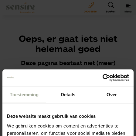
Sensire logo
0900 8856
Zoeken
Menu
Oeps, er gaat iets niet
helemaal goed
Deze pagina bestaat niet (meer)
We willen jouw vraag of sollicitatie natuurlijk wel graag
ontvangen!
Toestemming
Details
Over
Ga naar de
homepagina
of navigeer via het menu
rechtsboven.
Deze website maakt gebruik van cookies
We gebruiken cookies om content en advertenties te
personaliseren, om functies voor social media te bieden