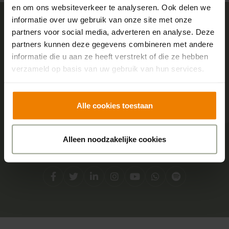
en om ons websiteverkeer te analyseren. Ook delen we
informatie over uw gebruik van onze site met onze
partners voor social media, adverteren en analyse. Deze
Sensire logo
partners kunnen deze gegevens combineren met andere
informatie die u aan ze heeft verstrekt of die ze hebben
verzameld op basis van uw gebruik van hun services.
Adres
Centraal kantoor
Alle cookies toestaan
Boterstraat 2
7051 DA Varsseveld
Alleen noodzakelijke cookies
Social media
Facebook
Twitter
LinkedIn
Instagram
YouTube
Whatsapp
Spotify
Direct contact