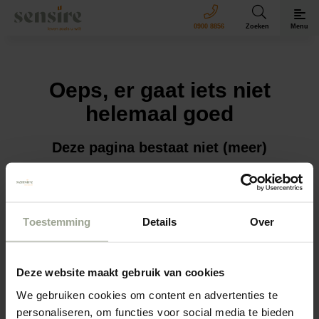
Sensire logo
0900 8856
Zoeken
Menu
Oeps, er gaat iets niet
helemaal goed
Deze pagina bestaat niet (meer)
We willen jouw vraag of sollicitatie natuurlijk wel graag
ontvangen!
Toestemming
Details
Over
Ga naar de
homepagina
of navigeer via het menu
rechtsboven.
Deze website maakt gebruik van cookies
We gebruiken cookies om content en advertenties te
personaliseren, om functies voor social media te bieden