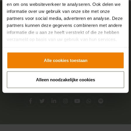
en om ons websiteverkeer te analyseren. Ook delen we
informatie over uw gebruik van onze site met onze
partners voor social media, adverteren en analyse. Deze
Sensire logo
partners kunnen deze gegevens combineren met andere
informatie die u aan ze heeft verstrekt of die ze hebben
verzameld op basis van uw gebruik van hun services.
Adres
Centraal kantoor
Alle cookies toestaan
Boterstraat 2
7051 DA Varsseveld
Alleen noodzakelijke cookies
Social media
Facebook
Twitter
LinkedIn
Instagram
YouTube
Whatsapp
Spotify
Direct contact