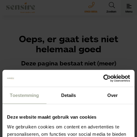
Sensire logo
0900 8856
Zoeken
Menu
Oeps, er gaat iets niet
helemaal goed
Deze pagina bestaat niet (meer)
We willen jouw vraag of sollicitatie natuurlijk wel graag
ontvangen!
Toestemming
Details
Over
Ga naar de
homepagina
of navigeer via het menu
rechtsboven.
Deze website maakt gebruik van cookies
We gebruiken cookies om content en advertenties te
personaliseren, om functies voor social media te bieden