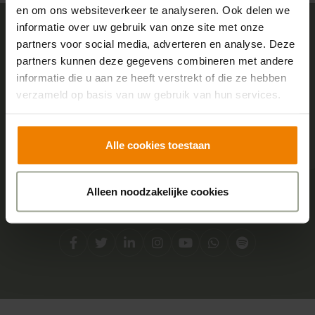
en om ons websiteverkeer te analyseren. Ook delen we
informatie over uw gebruik van onze site met onze
partners voor social media, adverteren en analyse. Deze
Sensire logo
partners kunnen deze gegevens combineren met andere
informatie die u aan ze heeft verstrekt of die ze hebben
verzameld op basis van uw gebruik van hun services.
Adres
Centraal kantoor
Alle cookies toestaan
Boterstraat 2
7051 DA Varsseveld
Alleen noodzakelijke cookies
Social media
Facebook
Twitter
LinkedIn
Instagram
YouTube
Whatsapp
Spotify
Direct contact