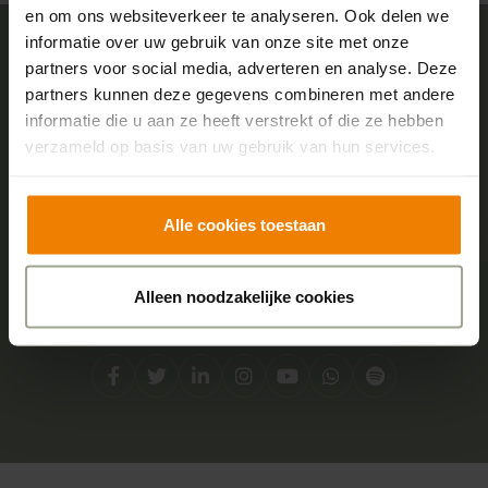
en om ons websiteverkeer te analyseren. Ook delen we
informatie over uw gebruik van onze site met onze
partners voor social media, adverteren en analyse. Deze
Sensire logo
partners kunnen deze gegevens combineren met andere
informatie die u aan ze heeft verstrekt of die ze hebben
verzameld op basis van uw gebruik van hun services.
Adres
Centraal kantoor
Alle cookies toestaan
Boterstraat 2
7051 DA Varsseveld
Alleen noodzakelijke cookies
Social media
Facebook
Twitter
LinkedIn
Instagram
YouTube
Whatsapp
Spotify
Direct contact