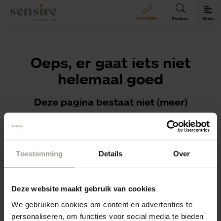
Sensire logo
0900 8856
Zoeken
Menu
Oeps, er gaat iets niet
helemaal goed
Deze pagina bestaat niet (meer)
We willen jouw vraag of sollicitatie natuurlijk wel graag
ontvangen!
Toestemming
Details
Over
Ga naar de
homepagina
of navigeer via het menu
rechtsboven.
Deze website maakt gebruik van cookies
We gebruiken cookies om content en advertenties te
personaliseren, om functies voor social media te bieden