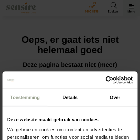
Sensire logo
0900 8856
Zoeken
Menu
Oeps, er gaat iets niet
helemaal goed
Deze pagina bestaat niet (meer)
We willen jouw vraag of sollicitatie natuurlijk wel graag
ontvangen!
Toestemming
Details
Over
Ga naar de
homepagina
of navigeer via het menu
rechtsboven.
Deze website maakt gebruik van cookies
We gebruiken cookies om content en advertenties te
personaliseren, om functies voor social media te bieden