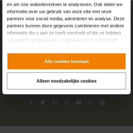
en om ons websiteverkeer te analyseren. Ook delen we
informatie over uw gebruik van onze site met onze
partners voor social media, adverteren en analyse. Deze
Sensire logo
partners kunnen deze gegevens combineren met andere
informatie die u aan ze heeft verstrekt of die ze hebben
verzameld op basis van uw gebruik van hun services.
Adres
Centraal kantoor
Alle cookies toestaan
Boterstraat 2
7051 DA Varsseveld
Alleen noodzakelijke cookies
Social media
Facebook
Twitter
LinkedIn
Instagram
YouTube
Whatsapp
Spotify
Direct contact