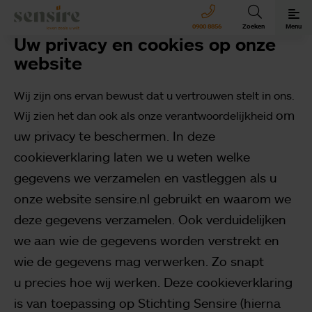
Sensire logo
0900 8856
Zoeken
Menu
Uw privacy en cookies op onze
Sensire bij u thuis
website
Wij zijn ons ervan bewust dat u vertrouwen stelt in ons.
Revalideren met Sensire
om
Wij zien het dan ook als onze verantwoordelijkheid
uw privacy te beschermen. In deze
Wonen en zorg met Sensire
cookieverklaring laten we u weten welke
gegevens we verzamelen
en vastleggen als u
Meer over Sensire
onze website sensire.nl gebruikt en waarom we
deze gegevens verzamelen. Ook
verduidelijken
we aan wie de gegevens worden verstrekt en
wie de gegevens mag verwerken. Zo snapt
u
precies hoe wij werken. Deze cookieverklaring
is van toepassing op Stichting Sensire (hierna