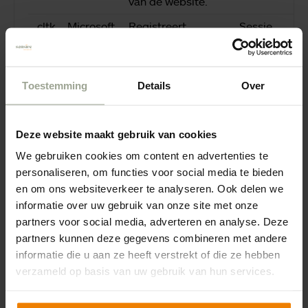
van de website.
_cltk
Microsoft
Registreert
Sessie
statistische
gegevens over het
gedrag van
Toestemming
Details
Over
bezoekers aan de
website. Gebruikt
voor interne analyse
Deze website maakt gebruik van cookies
door de beheerder
We gebruiken cookies om content en advertenties te
van de website.
personaliseren, om functies voor social media te bieden
en om ons websiteverkeer te analyseren. Ook delen we
_ga
Google
Registreert een
2 jaar
informatie over uw gebruik van onze site met onze
uniek ID die wordt
partners voor social media, adverteren en analyse. Deze
gebruikt om
partners kunnen deze gegevens combineren met andere
statistische
informatie die u aan ze heeft verstrekt of die ze hebben
gegevens te
verzameld op basis van uw gebruik van hun services.
genereren over hoe
de bezoeker de