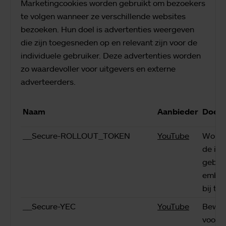
Marketingcookies worden gebruikt om bezoekers
te volgen wanneer ze verschillende websites
bezoeken. Hun doel is advertenties weergeven
die zijn toegesneden op en relevant zijn voor de
individuele gebruiker. Deze advertenties worden
zo waardevoller voor uitgevers en externe
adverteerders.
Naam
Aanbieder
Doel
__Secure-ROLLOUT_TOKEN
YouTube
Wordt
de int
gebru
embed
bij te
__Secure-YEC
YouTube
Bewaa
voork