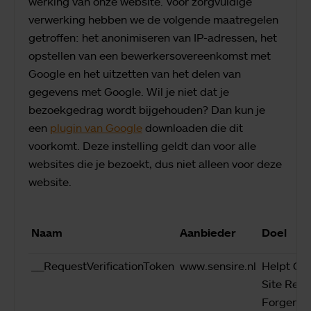
werking van onze website. Voor zorgvuldige
verwerking hebben we de volgende maatregelen
getroffen: het anonimiseren van IP-adressen, het
opstellen van een bewerkersovereenkomst met
Google en het uitzetten van het delen van
gegevens met Google. Wil je niet dat je
bezoekgedrag wordt bijgehouden? Dan kun je
een
plugin van Google
downloaden die dit
voorkomt. Deze instelling geldt dan voor alle
websites die je bezoekt, dus niet alleen voor deze
website.
Naam
Aanbieder
Doel
__RequestVerificationToken
www.sensire.nl
Helpt Cro
Site Req
Forgery 