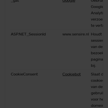
_gat
Google
Gebruikt
Google
Analytics
verzoeks
te vertra
ASP.NET_SessionId
www.sensire.nl
Houdt de
sessiesta
van de
bezoeker
paginavr
bij.
CookieConsent
Cookiebot
Slaat de
cookiesta
van de
gebruike
voor het 
domein