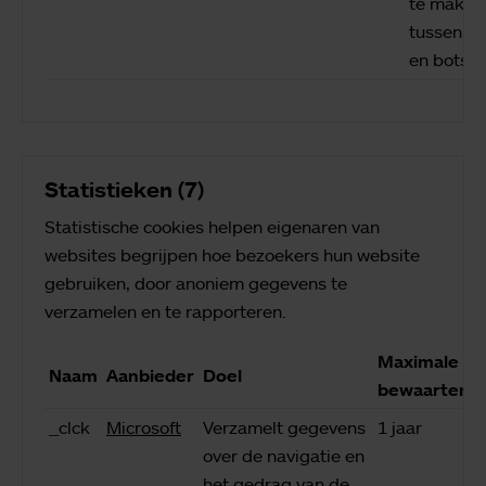
te maken
tussen m
en bots.
Statistieken (7)
Statistische cookies helpen eigenaren van
websites begrijpen hoe bezoekers hun website
gebruiken, door anoniem gegevens te
verzamelen en te rapporteren.
Maximale
Naam
Aanbieder
Doel
bewaartermi
_clck
Microsoft
Verzamelt gegevens
1 jaar
over de navigatie en
het gedrag van de