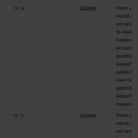
rc::a
Google
Deze coo
wordt geb
om onder
te maken
tussen m
en bots. D
gunstig v
website 
juiste ra
over het
gebruik v
website t
maken.
rc::c
Google
Deze coo
wordt geb
om onder