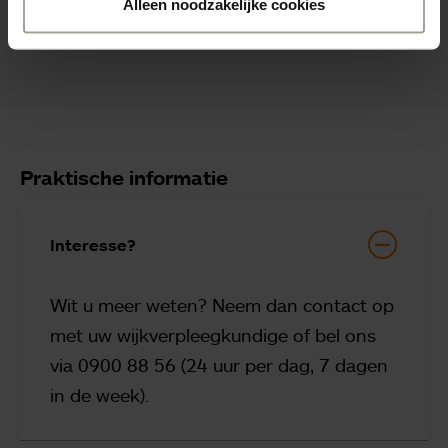
Alleen noodzakelijke cookies
Praktische informatie
Interesse?
Wit u meer weten? Neem dan contact op
met uw wijkverpleegkundige of bel ons
via 0900 88 56 (24 uur per dag, 7 dagen
in de week).