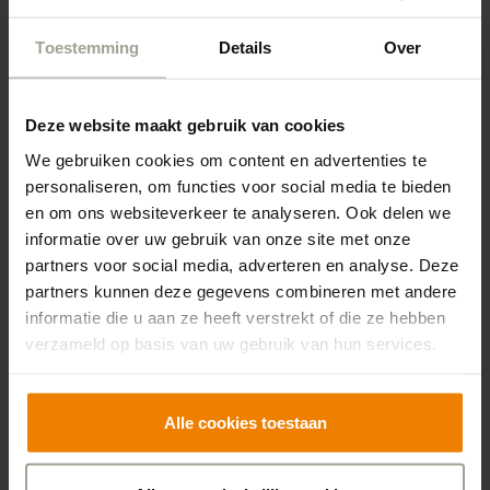
ook wel verzorgingshuizen en verpleeghuizen genoemd
Toestemming
Details
Over
– staan uw welzijn en woonplezier centraal, en is goede
zorg een vanzelfsprekendheid.
Deze website maakt gebruik van cookies
We gebruiken cookies om content en advertenties te
personaliseren, om functies voor social media te bieden
Bekijk al onze locaties
en om ons websiteverkeer te analyseren. Ook delen we
informatie over uw gebruik van onze site met onze
partners voor social media, adverteren en analyse. Deze
partners kunnen deze gegevens combineren met andere
informatie die u aan ze heeft verstrekt of die ze hebben
verzameld op basis van uw gebruik van hun services.
Alle cookies toestaan