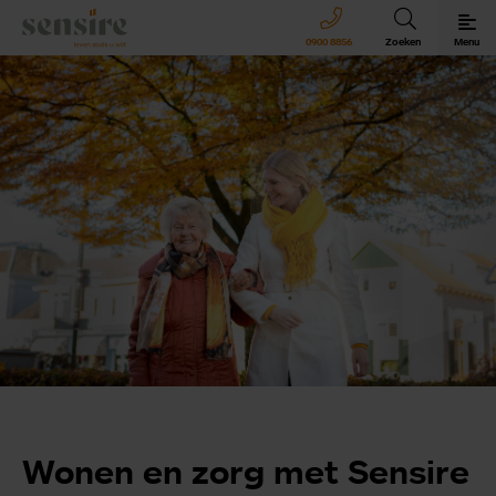
Sensire logo
0900 8856
Zoeken
Menu
Sensire bij u thuis
Revalideren met Sensire
Wonen en zorg met Sensire
Meer over Sensire
Wonen en zorg met Sensire