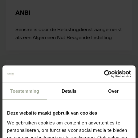
ANBI
Sensire is door de Belastingdienst aangemerkt
als een Algemeen Nut Beogende Instelling.
Kosten en vergoedingen
De zorg die u via Sensire ontvangt wordt op
Toestemming
Details
Over
verschillende manieren bekostigd. Soms heeft
dat voor u gevolgen, soms ook niet.
Deze website maakt gebruik van cookies
We gebruiken cookies om content en advertenties te
personaliseren, om functies voor social media te bieden
en om ons websiteverkeer te analyseren. Ook delen we