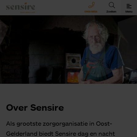
Sensire logo
0900 8856
Zoeken
Menu
Sensire bij u thuis
Revalideren met Sensire
Wonen en zorg met Sensire
Meer over Sensire
Over Sensire
Als grootste zorgorganisatie in Oost-
Gelderland biedt Sensire dag en nacht