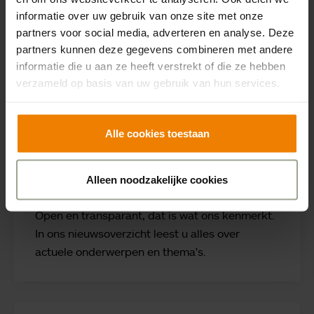
Governance en management
informatie over uw gebruik van onze site met onze
partners voor social media, adverteren en analyse. Deze
Sensire heeft een raad van toezicht en een
partners kunnen deze gegevens combineren met andere
raad van bestuur die met respect voor elkaars
informatie die u aan ze heeft verstrekt of die ze hebben
taken en verantwoordelijkheden samenwerken
verzameld op basis van uw gebruik van hun services.
voor een goed resultaat.
Alle cookies toestaan
Nieuws
Alleen noodzakelijke cookies
Open en transparant, dat is wat ons kenmerkt.
In ons nieuwsoverzicht leest u alles over
actuele onderwerpen en thema's.