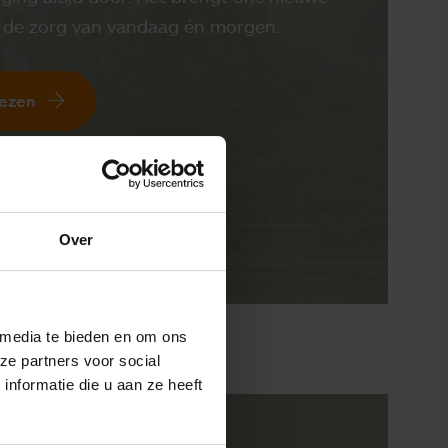
r de zorg van vandaag én morgen.
lezen
alle
edities
Over
 media te bieden en om ons
ze partners voor social
nformatie die u aan ze heeft