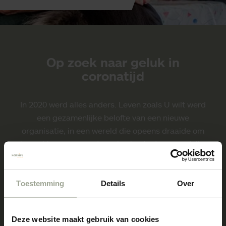
Op zoek naar geluk in
coronatijd
In 2020 werd alles anders. Leven zoals U wilt werd
een gezamenlijke belofte van een nieuwe
organisatie, in een wereld die opeens draaide om
beperkingen en maatregelen in plaats van welzijn,
geluk, vrijheid en relaties. En toch is het ons gelukt
om samen met klanten en bewoners te blijven
zoeken naar wat nog wel kan. Wat de
Toestemming
Details
Over
omstandigheden ook zijn. Samen geven we vorm
aan
Leven zoals u wilt
Deze website maakt gebruik van cookies