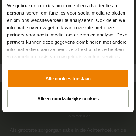
We gebruiken cookies om content en advertenties te
Begin met lezen
personaliseren, om functies voor social media te bieden
en om ons websiteverkeer te analyseren. Ook delen we
informatie over uw gebruik van onze site met onze
partners voor social media, adverteren en analyse. Deze
Terug naar
edities
partners kunnen deze gegevens combineren met andere
informatie die u aan ze heeft verstrekt of die ze hebben
verzameld op basis van uw gebruik van hun services.
Alle cookies toestaan
Alleen noodzakelijke cookies
Sensire logo
Als grootste zorgorganisatie in de Achterhoek en de