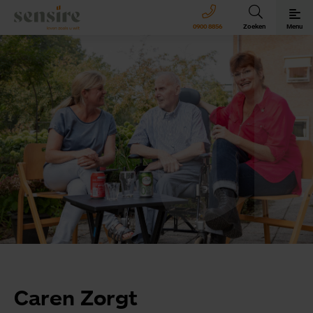
Sensire logo
0900 8856
Zoeken
Menu
Sensire bij u thuis
Revalideren met Sensire
Wonen en zorg met Sensire
Meer over Sensire
Caren Zorgt