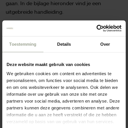
gaan. In de bijlage hieronder vind je een
uitgebreide handleiding.
levensverhaal op te nemen
Het is mogelijk om uw
in CarenZorgt. U gebruikt hiervoor de rubriek
Toestemming
Details
Over
“Mijn Verhaal”. Een handleiding hiervoor vind u
onderaan deze pagina.
Deze website maakt gebruik van cookies
Om gebruik te kunnen maken van het zorgportaal
We gebruiken cookies om content en advertenties te
Carenzorgt.nl, is het van belang dat u over een actuele
personaliseren, om functies voor social media te bieden
versie van uw Internet browser beschikt, zoals Internet
en om ons websiteverkeer te analyseren. Ook delen we
Explorer, Safari, Google Chrome of Firefox.
informatie over uw gebruik van onze site met onze
partners voor social media, adverteren en analyse. Deze
partners kunnen deze gegevens combineren met andere
informatie die u aan ze heeft verstrekt of die ze hebben
Meer weten?
verzameld op basis van uw gebruik van hun services.
Het zorgdossier Caren Zorgt gebruiken wij voor