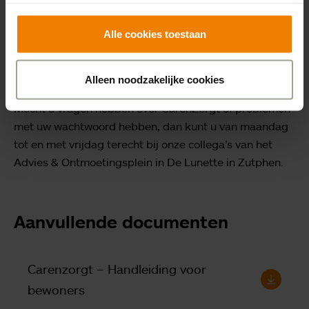
cliënten van de woonzorglocaties in de regio
Zutphen/Lochem: De Lunette (Zutphen), Het Spijk
Alle cookies toestaan
(Eefde), De Borkel (Gorssel) en De Beekdelle
(Warnsveld).
Alleen noodzakelijke cookies
Mocht u vragen hebben over CarenZorgt of problemen
met uw wachtwoord hebben, dan kunt u van maandag
tot en met vrijdag terecht bij onze collega’s van het
Advies & Ontmoetingsplein in De Lunette in Zutphen.
Aanvullende documenten
Carenzorgt – Handleiding voor
bewoners