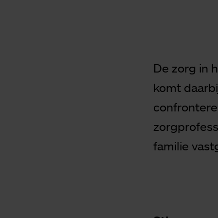
De zorg in 
komt daarbij
confrontere
zorgprofess
familie vast