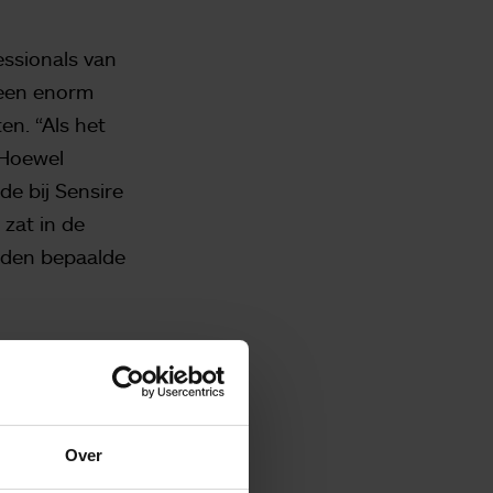
essionals van
 een enorm
en. “Als het
” Hoewel
de bij Sensire
zat in de
eden bepaalde
ls samen aan de
rekken tot de
Over
de manier