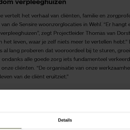
dom verpleeghuizen
 vertelt het verhaal van cliënten, familie en zorgprof
 van de Sensire woonzorglocaties in Wehl. “Er hangt
erpleeghuizen”, zegt Projectleider Thomas van Dorst
in het leven, waar je zelf niets meer te vertellen hebt.
 al lang proberen dat vooroordeel bij te sturen, groei
r ondanks alle goede zorg iets fundamenteel verkeerd 
 onze cliënten. “De organisatie van onze werkzaamh
leven van de cliënt eruitziet.”
n voor klantgeluk
ire wordt zichtbaar hoe cliënten en zorgprofessiona
t te veranderen: van de eerste confronterende gesp
Details
en familieraad. Dat leidt tot wezenlijke vragen over 