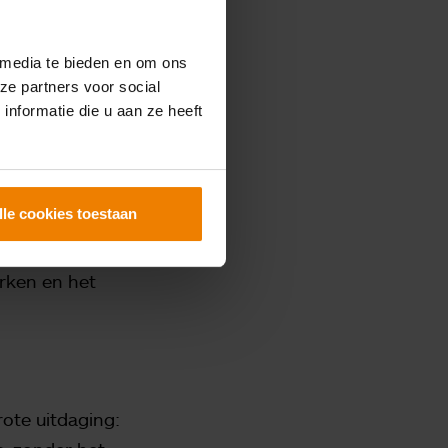
ver wie er mee
olle invulling
 media te bieden en om ons
ze partners voor social
nformatie die u aan ze heeft
n en vragen van
rop collega’s
lle cookies toestaan
ren we enorm.
lopende
erken en het
grote uitdaging: