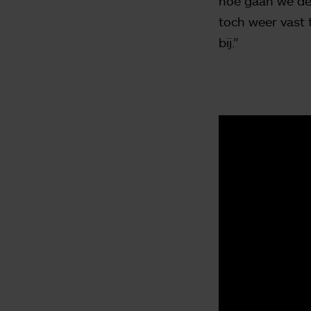
hoe gaan we de 
toch weer vast 
bij.”