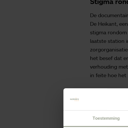
Stigma ron
De documentaire
De Heikant, een
stigma rondom v
laatste station 
zorgorganisaties
het besef dat e
verhouding met
in feite hoe het 
Samenwerke
In de documenta
slag gaan om da
Toestemming
oprichting van e