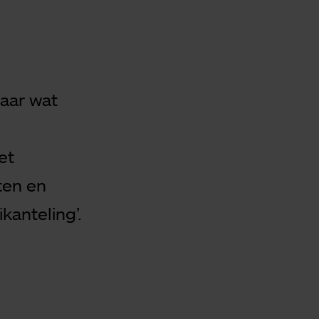
Maar wat
et
ten en
kanteling’.