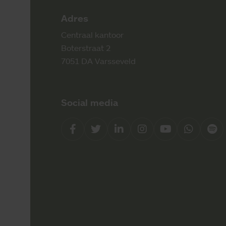
Adres
Centraal kantoor
Boterstraat 2
7051 DA Varsseveld
Social media
Facebook
Twitter
LinkedIn
Instagram
YouTube
Whatsap
Spo