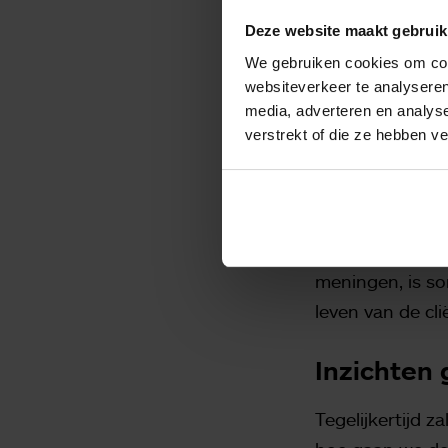
waarop ouderenz
Deze website maakt gebruik
kan helpen koke
We gebruiken cookies om cont
van de dag tot 
websiteverkeer te analyseren
media, adverteren en analys
Dat proces vraa
verstrekt of die ze hebben v
zorgprofessiona
familie omgaan.
zich, ook zicht
Want zo’n tran
meningen, is so
leven van de cl
Inzichten
Tegelijkertijd z