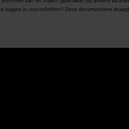
inzichten van dit traject gebruiken op andere locatie
te leggen in voorschriften? Deze documentaire draag