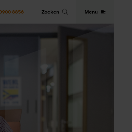
0900 8856
Zoeken
Menu