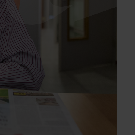
Ontdek onze zorgzoeker
Hulp nodig bij het
vinden van de
juiste zorg?
Direct contact
0900 8856
info@sensire.nl