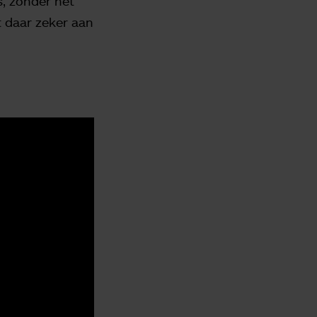
s, zonder het
t daar zeker aan