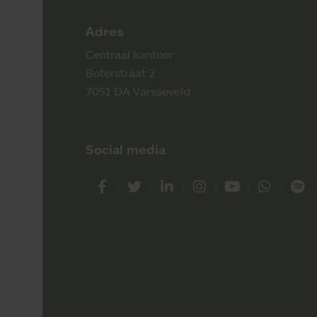
Adres
Centraal kantoor
Boterstraat 2
7051 DA Varsseveld
Social media
Facebook
Twitter
LinkedIn
Instagram
YouTube
Whatsap
Spo