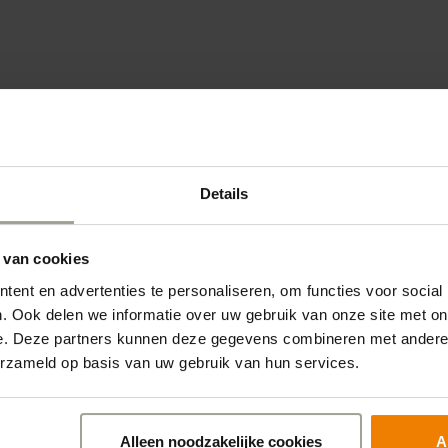
 voor extra verpleeghuiszorg in de Achterhoek. Daa
bouwd aan de tijdelijke verpleeghuisvoorziening De 
daarom ook uniek initiatief van zorgorganisaties Az
Details
pril moeten de 32 verpleeghuisplaatsen en 32 tijdelijk
kken klaar zijn. Dat lijkt kort dag als je ziet dat ze ha
met de bouw, maar volgens Jan Kuulkers van bouwbed
 van cookies
ukken. ‘Het gaat razend snel. Ik zeg altijd maar: het i
ent en advertenties te personaliseren, om functies voor social
. Ook delen we informatie over uw gebruik van onze site met on
.’ Het bedrijf is bezig met het plaatsen van bijna 200
e. Deze partners kunnen deze gegevens combineren met andere i
 6 bij 3 meter worden per twee vervoerd op een vrac
erzameld op basis van uw gebruik van hun services.
klare onderdelen worden naast en op elkaar gezet. ‘Alle
omen ook gezamenlijke ruimtes in, keukens en zelfs lif
Alleen noodzakelijke cookies
A