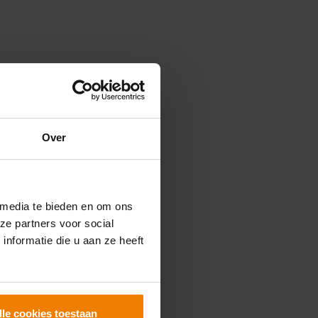
rom wordt in
Slingebeek. Een
ora, Markenheem
Over
e
lf januari pas
rijf De Leeuw
s net Lego, maar
 media te bieden en om ons
ze partners voor social
 woonunits. De
nformatie die u aan ze heeft
htwagen. De
s zit er al in.
ten.’
lle cookies toestaan