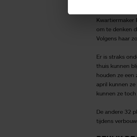
IN DE BUU
Kwartiermaker Fa
om te denken da
Volgens haar zo
Er is straks on
thuis kunnen bl
houden ze een 
april kunnen ze 
kunnen ze toch
De andere 32 pl
tijdens verbouw