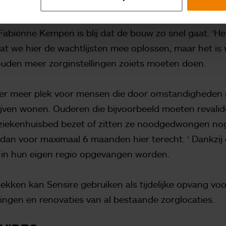
RT
biënne Kempen is blij dat de bouw zo snel gaat. ‘Het 
t we hier de wachtlijsten mee oplossen, maar het is w
uden meer zorginstellingen zoiets moeten doen.
der meer plek voor mensen die door omstandigheden n
ijven wonen. Ouderen die bijvoorbeeld moeten revalid
ziekenhuisbed bezet of zitten ze noodgedwongen nog 
dan voor maximaal 6 maanden hier terecht. ‘ Dankzij di
 in hun eigen regio opgevangen worden.
ekken kan Sensire gebruiken als tijdelijke opvang vo
ingen en renovaties van al bestaande zorglocaties.