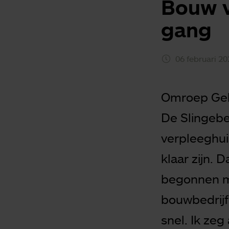
Bouw v
gang
06 februari 20
Omroep Gel
De Slingebee
verpleeghui
klaar zijn. D
begonnen m
bouwbedrijf
snel. Ik zeg