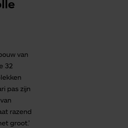
lle
bouw van
de 32
plekken
ari pas zijn
 van
aat razend
et groot.’