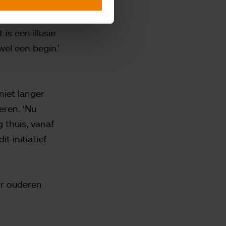
is een illusie
el een begin.’
iet langer
eren. ‘Nu
thuis, vanaf
t initiatief
or ouderen