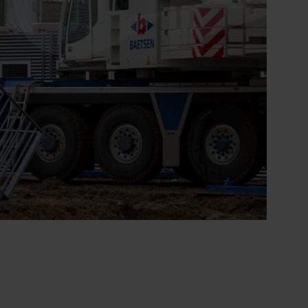
Ontdek onze zorgzoeker
Hulp nodig bij het
vinden van de
juiste zorg?
Direct contact
0900 8856
info@sensire.nl