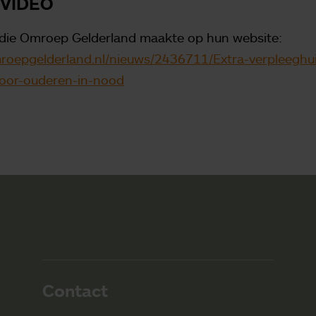
 VIDEO
o die Omroep Gelderland maakte op hun website:
roepgelderland.nl/nieuws/2436711/Extra-verpleeghui
oor-ouderen-in-nood
Contact