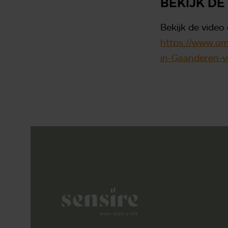
BEKIJK DE
Bekijk de vide
https://www.om
in-Gaanderen-v
Sensire logo