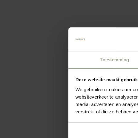
De nood is hoog
Gaanderen nu ge
gezamenlijk en 
Toestemming
en Sensire. In a
huisvestigingsple
zijn begonnen 
Deze website maakt gebruik
gaat dat zeker l
We gebruiken cookies om cont
websiteverkeer te analyseren
dan in het groot
media, adverteren en analys
onderdelen van
verstrekt of die ze hebben v
vrijwel kant-en-
Sanitair en er k