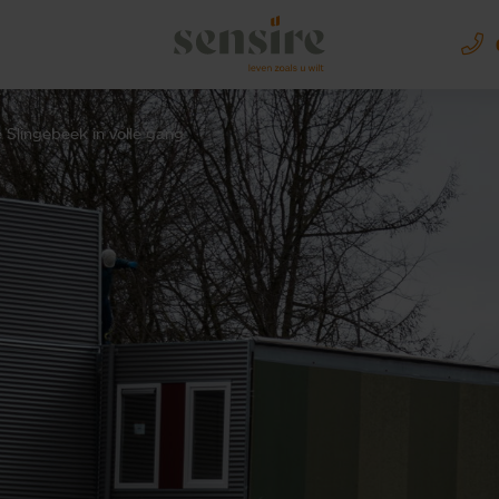
Sensire logo
Slingebeek in volle gang