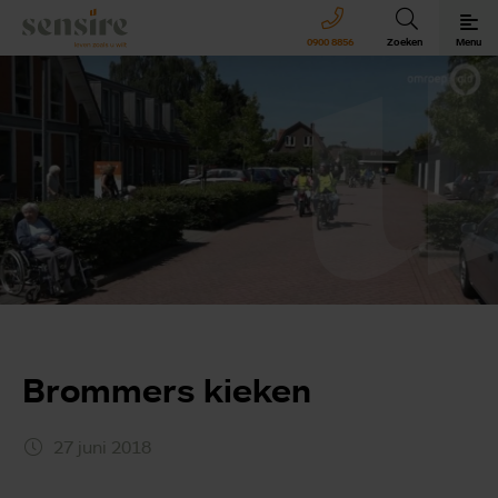
Sensire logo
0900 8856
Zoeken
Menu
Sensire bij u thuis
Revalideren met Sensire
Wonen en zorg met Sensire
Meer over Sensire
Brommers kieken
27 juni 2018