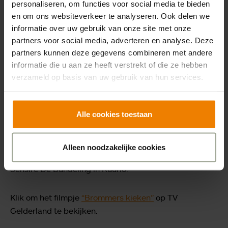
personaliseren, om functies voor social media te bieden
gevoel van vroeger, uitstapje broodjes smeren en
en om ons websiteverkeer te analyseren. Ook delen we
lekker op het vuistje opeten riep dat bij mij op!” De
informatie over uw gebruik van onze site met onze
brommers kwamen voorrijden en genoten tijdens hun
partners voor social media, adverteren en analyse. Deze
tussenstop van een heerlijk ijsje uit een echte ijsco-kar.
partners kunnen deze gegevens combineren met andere
informatie die u aan ze heeft verstrekt of die ze hebben
Prachtig om te zien hoe mensen van alles genoten,
verzameld op basis van uw gebruik van hun services.
iedereen: 120 brommerrijders, bewoners van de
Lindenhof, medewerkers, familieleden, vrijwilligers en
Alle cookies toestaan
de buurtgenoten, de mensen van de overkant zaten
allemaal op hun balkon anderen kwamen ook even
kijken. Na ruim een half uur reed iedereen weer weg:
Alleen noodzakelijke cookies
op naar de volgende tussenstop van de toertocht bij
Sensire De Bundeling in Ruurlo.
Klik om het filmpje
“Brommers kieken”
op TV
Gelderland te bekijken.