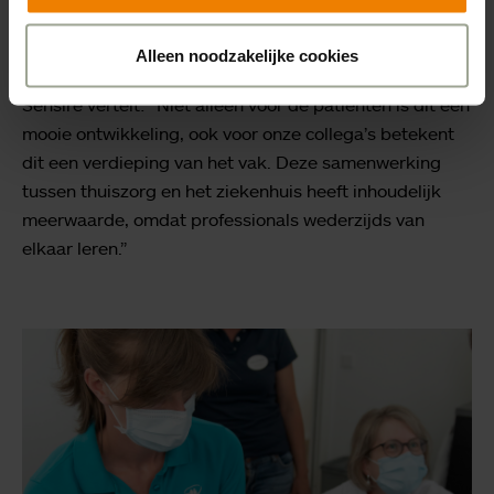
de wijklocatie gebracht.
Alleen noodzakelijke cookies
Leonie Semmekrot, gespecialiseerde verpleegkundige
Sensire vertelt: “Niet alleen voor de patiënten is dit een
mooie ontwikkeling, ook voor onze collega’s betekent
dit een verdieping van het vak. Deze samenwerking
tussen thuiszorg en het ziekenhuis heeft inhoudelijk
meerwaarde, omdat professionals wederzijds van
elkaar leren.”