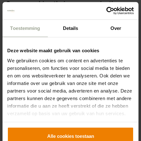
Samenwerking thuiszorgorganisaties,
ziekenhuis en zorgverzekeraar
Dit is een grote stap in het plan voor de
Toestemming
Details
Over
komende jaren om meer behandelingen naar
huis of dichtbij huis te verplaatsen. Vérian,
Sensire en Gelre ziekenhuizen werken hier
Deze website maakt gebruik van cookies
samen aan met financiering en begeleiding van
We gebruiken cookies om content en advertenties te
personaliseren, om functies voor social media te bieden
zorgverzekeraar Zilveren Kruis. Het gaat dan
en om ons websiteverkeer te analyseren. Ook delen we
altijd om middelen die veilig buiten het
informatie over uw gebruik van onze site met onze
ziekenhuis toegediend kunnen worden, zoals
partners voor social media, adverteren en analyse. Deze
bepaalde soorten chemotherapie en
partners kunnen deze gegevens combineren met andere
informatie die u aan ze heeft verstrekt of die ze hebben
immunotherapie. De bereiding van deze
verzameld op basis van uw gebruik van hun services.
middelen vindt plaats vanuit de
ziekenhuisapotheek van Gelre ziekenhuizen en
wordt met een geconditioneerd transport naar
Alle cookies toestaan