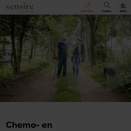
Sensire logo
0900 8856
Zoeken
Menu
Sensire bij u thuis
Revalideren met Sensire
Wonen en zorg met Sensire
Meer over Sensire
Chemo- en