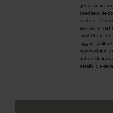
gerealiseerd me
goedgevulde zol
pastoor De Vre
een warm hart 
lacht Patty. “In
leggen: Welke k
naaimachine is 
dat de kleuren, 
details, die gev