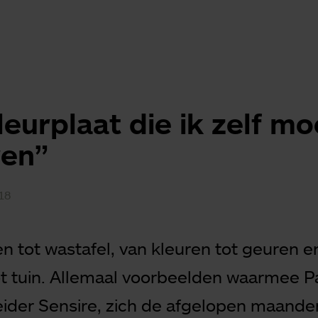
leurplaat die ik zelf mo
ren”
18
en tot wastafel, van kleuren tot geuren e
ot tuin. Allemaal voorbeelden waarmee Pa
der Sensire, zich de afgelopen maande