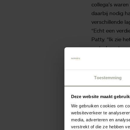
collega’s waren
daarbij nodig h
verschillende l
“Echt een verdi
Patty. “Ik zie h
vertrekpunt was
[red.- leuk deta
tafel te liggen
kleuren, stofjes
Toestemming
Wat voel je als
gesteld: Hoe zi
Deze website maakt gebruik
kwamen we acht
We gebruiken cookies om cont
functie. Bewone
websiteverkeer te analyseren
media, adverteren en analys
Huiselijk e
verstrekt of die ze hebben v