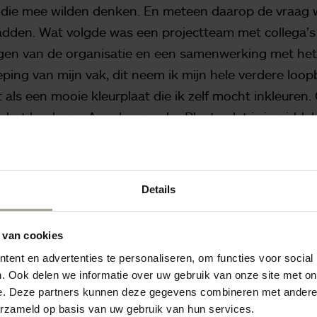
 die mee wilden denken. En meteen daarop de vraag w
adden. Wat volgde was een projectteam met collega’s 
agen van de organisatie en een samenwerking met het 
eping van mijn vak, dit neem ik mijn hele verdere loo
et als een mooie kleurplaat die ik zelf mocht inkleuren.
 het boek van Anneke van der Plaats, dat is inmiddels 
il inmiddels krijgen alle nieuwe medewerkers dit boek
, bekeken en beoordeeld volgens de handvatten die he
, tegels, noem maar op. Bij de tegels zijn we bijvoorbe
Details
 je er met blote voeten overheen loopt? En we hebben
et iemand met dementie een badkamer? Als een gevaarl
 van cookies
er. Kleuren achter bijvoorbeeld een wastafel geven 
ent en advertenties te personaliseren, om functies voor social
rs weten dan waar ze moeten zijn als ze de handen wi
. Ook delen we informatie over uw gebruik van onze site met on
e. Deze partners kunnen deze gegevens combineren met andere i
n herkenbaar
erzameld op basis van uw gebruik van hun services.