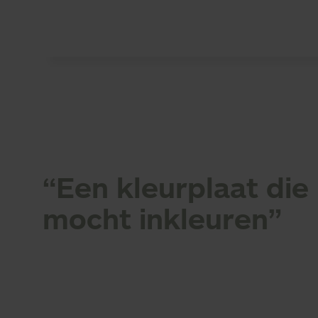
U bent hier:
Home
Over Sensire
Nieuws
Een kleurpla
“Een kleurplaat die 
mocht inkleuren”