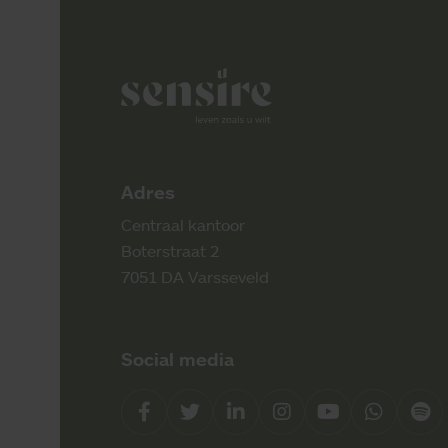
Sensire logo
Adres
Centraal kantoor
Boterstraat 2
7051 DA Varsseveld
Social media
Facebook
Twitter
LinkedIn
Instagram
YouTube
Whatsap
Spo