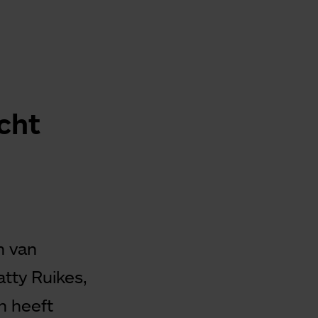
Ontdek onze zorgzoeker
Hulp nodig bij het
vinden van de
cht
juiste zorg?
Direct contact
0900 8856
n van
info@sensire.nl
tty Ruikes,
n heeft