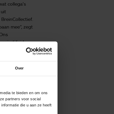
at collega’s
uit
BreinCollectief.
pbaan mee”, zegt
 Ons
mijn lijfgids
]. Alles kwam op
t boek geeft;
eld gaan voelen.
Over
 ons de vraag
ijk wit gat,
diepgang en
 media te bieden en om ons
llen wassen.”
ze partners voor social
nformatie die u aan ze heeft