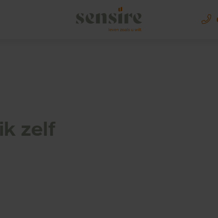
Sensire logo
at die ik zelf mocht inkleuren
ik zelf