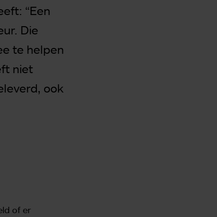
eeft: “Een
eur. Die
e te helpen
ft niet
eleverd, ook
ld of er