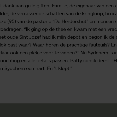
t dank aan gulle giften: Familie, de eigenaar van een
der, de verrassende schatten van de kringloop, broca
eze (95) van de pastorie “De Herdershut” en mensen
toedragen. “Ik ging op de thee en kwam met een vrac
 het oude Sint Jozef had ik mijn depot en begon ik de 
lok past waar? Waar horen de prachtige fauteuils? E
daar ook een plekje voor te vinden?” Nu Sydehem is i
inrichting en alle details passen. Patty concludeert: 
en Sydehem een hart. En ’t klopt!”