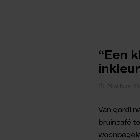
“Een k
inkleu
29 oktober 20
Van gordijn
bruincafé t
woonbegelei