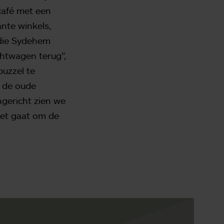
 café met een
nte winkels,
 die Sydehem
htwagen terug”,
puzzel te
n de oude
ngericht zien we
“Het gaat om de