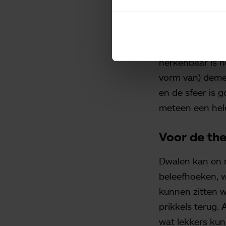
“Waar hebben d
bewoners als ge
ik me ook gereg
herkenbaar is 
vorm van) demen
en de sfeer is g
meteen een hele 
Voor de th
Dwalen kan en ma
beleefhoeken, 
kunnen zitten 
prikkels terug.
wat lekkers kun