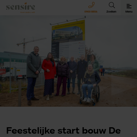
Sensire logo
0900 8856
Zoeken
Menu
Sensire bij u thuis
Revalideren met Sensire
Wonen en zorg met Sensire
Meer over Sensire
Feestelijke start bouw De