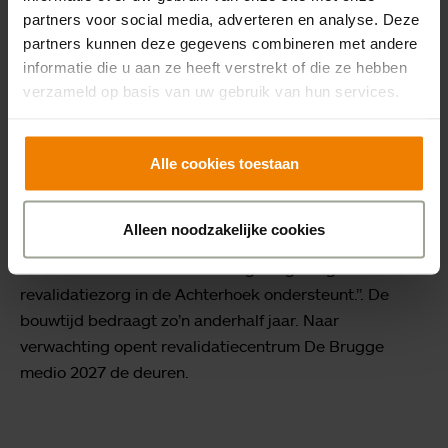
De eerste en tweede verdieping bieden ruimte voor
partners voor social media, adverteren en analyse. Deze
tijdelijk verblijf. Het revalidatiecentrum wordt gebouwd
partners kunnen deze gegevens combineren met andere
volgens de nieuwste duurzaamheidsnormen met
informatie die u aan ze heeft verstrekt of die ze hebben
aandacht voor comfort, toegankelijkheid en een
verzameld op basis van uw gebruik van hun services.
prettige leef- en werkomgeving.
In september 2025 werd de bouwopdracht gegund aan
Alle cookies toestaan
Rots Bouw. Directeur Egbert-Jan Rots: “We zijn trots
om dit revalidatiecentrum te mogen realiseren. Samen
Alleen noodzakelijke cookies
met Alferink Installatietechniek bouwen we aan een
duurzame en comfortabele omgeving die goede
revalidatiezorg in de Achterhoek ondersteunt.”. De
bouwtijd bedraagt zo’n anderhalf jaar. Naar
verwachting opent revalidatiecentrum De Brugge
medio 2027 de deuren.