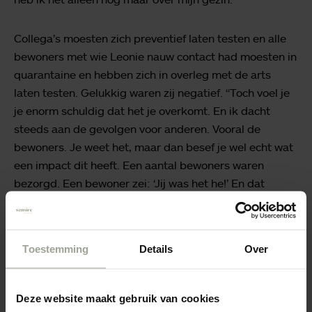
Collega’s moesten zich preventief laten testen en alle
bewoners met wie Leonie nauw contact had moesten in
quarantaine en hebben zich in overleg met de arts
laten testen. Gelukkig waren zij negatief. “Toch voel je
je enorm schuldig dat het je overkomt. En ik dacht
steeds aan de gevolgen voor anderen. Vooral de
bewoners. Je weet het, maar dan besef je wel echt wat
een impact dit heeft. Een aantal bewoners waren
bezorgd. Een bewoner zei: ‘Jij was het he!’ En dat
begrijp ik. Zij hebben ook angst. Maar we konden er
gelukkig samen goed over praten. En ook collega’s
hadden er begrip voor. Ik was mijn handen stuk en
Toestemming
Details
Over
probeer alles en iedereen in mijn omgeving te
beschermen. Maar je kunt er niet altijd wat aan doen,
ook al doe je er alles aan om het niet te laten
Deze website maakt gebruik van cookies
gebeuren.”