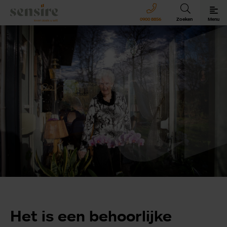
Sensire logo
0900 8856
Zoeken
Menu
Sensire bij u thuis
Revalideren met Sensire
Wonen en zorg met Sensire
Meer over Sensire
Het is een behoorlijke