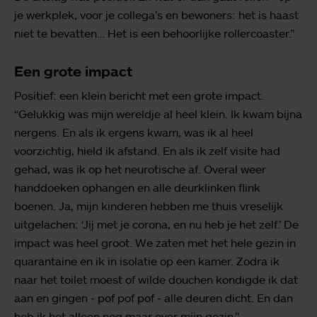
je werkplek, voor je collega’s en bewoners: het is haast
niet te bevatten… Het is een behoorlijke rollercoaster.”
Een grote impact
Positief: een klein bericht met een grote impact.
“Gelukkig was mijn wereldje al heel klein. Ik kwam bijna
nergens. En als ik ergens kwam, was ik al heel
voorzichtig, hield ik afstand. En als ik zelf visite had
gehad, was ik op het neurotische af. Overal weer
handdoeken ophangen en alle deurklinken flink
boenen. Ja, mijn kinderen hebben me thuis vreselijk
uitgelachen: ‘Jij met je corona, en nu heb je het zelf.’ De
impact was heel groot. We zaten met het hele gezin in
quarantaine en ik in isolatie op een kamer. Zodra ik
naar het toilet moest of wilde douchen kondigde ik dat
aan en gingen - pof pof pof - alle deuren dicht. En dan
heb ik het alleen nog maar over mijn gezin.”