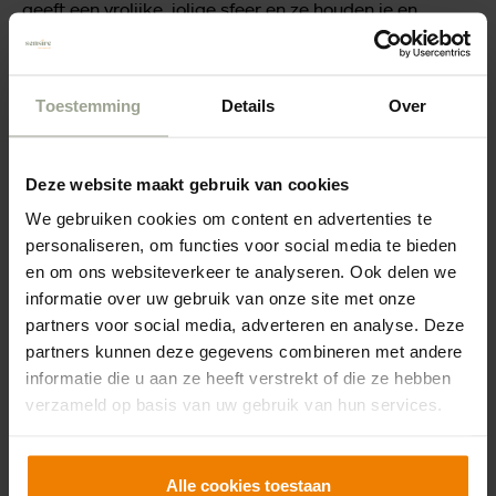
geeft een vrolijke, jolige sfeer en ze houden je en
spiegel voor.”
Ook mevrouw Van den Berg zit het omgaan met
Toestemming
Details
Over
kinderen in het bloed. “Ik was vroeger kleuterleidster”,
vertelt ze tijdens een spelletje Rummikub met de
Deze website maakt gebruik van cookies
kinderen. “Binnenkort hoop ik ook soms op de
kleuterschool wat te mogen meehelpen. Het omgaan
We gebruiken cookies om content en advertenties te
met kinderen doet me zó goed.”
personaliseren, om functies voor social media te bieden
en om ons websiteverkeer te analyseren. Ook delen we
informatie over uw gebruik van onze site met onze
Voor ouderen én kinderen
partners voor social media, adverteren en analyse. Deze
Inmiddels is er al een gesprek geweest tussen mensen
partners kunnen deze gegevens combineren met andere
van Waterrijk en de basisschool. Dat de samenwerking
informatie die u aan ze heeft verstrekt of die ze hebben
wordt voortgezet en uitgebouwd, staat wel vast. Ook in
verzameld op basis van uw gebruik van hun services.
het komende schooljaar zal onderwijzer André van
Gessel de drijvende kracht zijn en opnieuw elke week
met groep 5 over de vloer komen. “Wel steeds met
Alle cookies toestaan