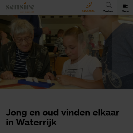
Sensire logo
0900 8856
Zoeken
Menu
Sensire bij u thuis
Revalideren met Sensire
Wonen en zorg met Sensire
Meer over Sensire
Jong en oud vinden elkaar
in Waterrijk