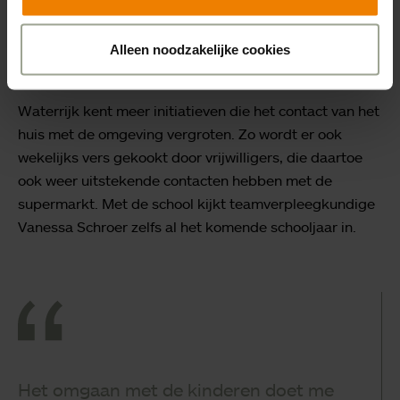
dezelfde groep”, zegt hij, “anders wordt het te onrustig.
Maar ik vind het mooi om te zien hoe het zowel voor de
Alleen noodzakelijke cookies
ouderen als voor de kinderen goed is.”
Waterrijk kent meer initiatieven die het contact van het
huis met de omgeving vergroten. Zo wordt er ook
wekelijks vers gekookt door vrijwilligers, die daartoe
ook weer uitstekende contacten hebben met de
supermarkt. Met de school kijkt teamverpleegkundige
Vanessa Schroer zelfs al het komende schooljaar in.
Het omgaan met de kinderen doet me