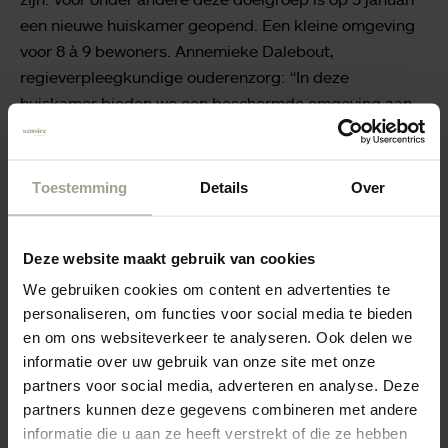
een nieuwe huiskamer geopend. Een kleine omgeving
voor 8 à 9 bewoners. Annemieke Dalebout,
regieverpleegkundige ouderenzorg: “In deze
huiskamer bieden we een beschermde omgeving aan,
waarbij gedurende de dag een zorgmedewerker
aanwezig is, met aanvulling van vrijwilligers of naasten.
De activiteiten van de huiskamer zijn grotendeels
Toestemming
Details
Over
gericht op het “normale” leven. Samen de krant lezen of
een spelletje doen. Maar ook de afwas doen en
Deze website maakt gebruik van cookies
aardappels schillen horen er bij.”.
We gebruiken cookies om content en advertenties te
personaliseren, om functies voor social media te bieden
Passende zorg
en om ons websiteverkeer te analyseren. Ook delen we
informatie over uw gebruik van onze site met onze
Annemieke sluit af: “Door deze uitbreiding van onze
partners voor social media, adverteren en analyse. Deze
zorgverlening gaan wij ervan uit dat wij nog meer
partners kunnen deze gegevens combineren met andere
passende zorg kunnen leveren aan de mensen die bij
informatie die u aan ze heeft verstrekt of die ze hebben