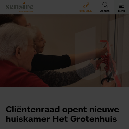
Sensire logo
0900 8856
Zoeken
Menu
Sensire bij u thuis
Revalideren met Sensire
Wonen en zorg met Sensire
Meer over Sensire
Cliëntenraad opent nieuwe
huiskamer Het Grotenhuis