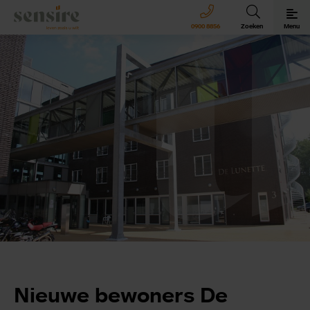
Sensire logo
0900 8856
Zoeken
Menu
Sensire bij u thuis
Revalideren met Sensire
Wonen en zorg met Sensire
Meer over Sensire
Nieuwe bewoners De