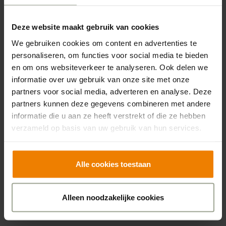
deuren tijdelijk te sluiten.” De Lunette ging als een van
de eerste huizen ‘van het slot’. “We waren zelf onder de
Deze website maakt gebruik van cookies
indruk van het effect: minder onrust bij bewoners,
creativiteit en enthousiasme bij zorgmedewerkers en
We gebruiken cookies om content en advertenties te
personaliseren, om functies voor social media te bieden
familie”.
en om ons websiteverkeer te analyseren. Ook delen we
informatie over uw gebruik van onze site met onze
De uitbraak van het coronavirus was een flinke streep
partners voor social media, adverteren en analyse. Deze
door de rekening, maar inmiddels blijkt er ook in de
partners kunnen deze gegevens combineren met andere
anderhalvemetersamenleving veel mogelijk. “Onze
informatie die u aan ze heeft verstrekt of die ze hebben
bewoners kunnen zich niet altijd aan de
verzameld op basis van uw gebruik van hun services.
anderhalvemeter regel houden. Tegelijk weten we dat
het met goede observaties, begeleiding en inzet van
techniek verantwoord is om de deuren open te zetten
Alle cookies toestaan
voor mensen met dementie.” In De Lunette en De
Borkel in Gorssel is dat al het geval; Het Spijk en
Alleen noodzakelijke cookies
Hofpoort in Eefde en De Beekdelle (Warnsveld) volgen
snel.