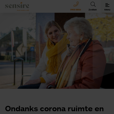
Sensire logo
0900 8856
Zoeken
Menu
Sensire bij u thuis
Revalideren met Sensire
Wonen en zorg met Sensire
Meer over Sensire
Ondanks corona ruimte en