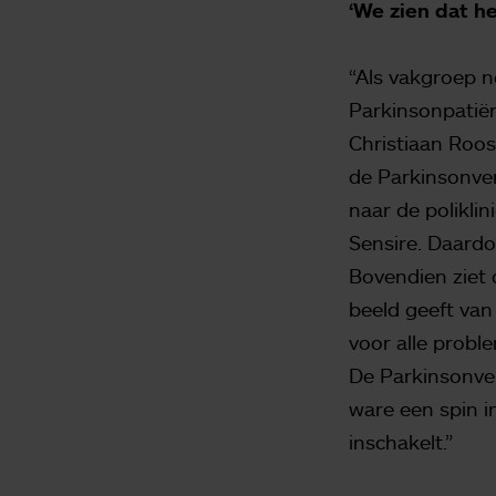
‘We zien dat h
“Als vakgroep 
Parkinsonpatiën
Christiaan Roo
de Parkinsonve
naar de polikli
Sensire. Daardo
Bovendien ziet 
beeld geeft van
voor alle probl
De Parkinsonver
ware een spin i
inschakelt.”