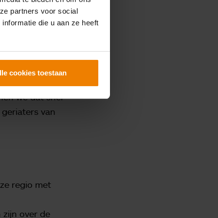
kunnen
ze partners voor social
nformatie die u aan ze heeft
entueel de
oog. Doordat ik
lle cookies toestaan
gen met
nen we dat snel
 geriaters van
eze regio met
 zijn over de