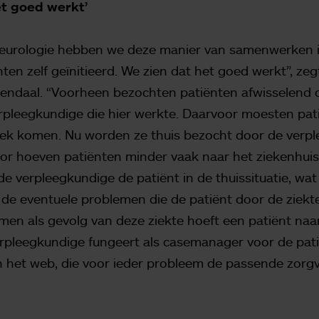
et goed werkt’
neurologie hebben we deze manier van samenwerken i
ten zelf geïnitieerd. We zien dat het goed werkt”, ze
sendaal. “Voorheen bezochten patiënten afwisselend 
rpleegkundige die hier werkte. Daarvoor moesten pat
niek komen. Nu worden ze thuis bezocht door de verp
or hoeven patiënten minder vaak naar het ziekenhui
de verpleegkundige de patiënt in de thuissituatie, wat
 de eventuele problemen die de patiënt door de ziekte
emen als gevolg van deze ziekte hoeft een patiënt naa
pleegkundige fungeert als casemanager voor de patië
n het web, die voor ieder probleem de passende zorg