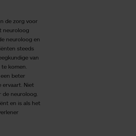
n de zorg voor
gt neuroloog
de neuroloog en
iënten steeds
leegkundige van
s te komen.
 een beter
 ervaart. Niet
r de neuroloog.
nt en is als het
verlener