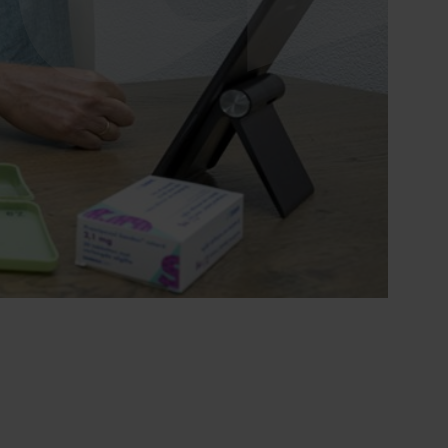
Ontdek onze zorgzoeker
Hulp nodig bij het
vinden van de
juiste zorg?
Direct contact
0900 8856
info@sensire.nl