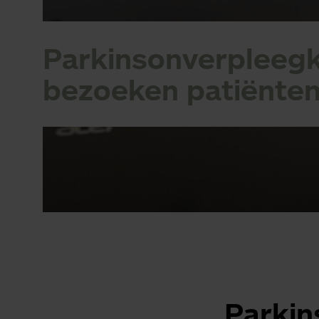
Parkinsonverpleeg
bezoeken patiënten
Parkin