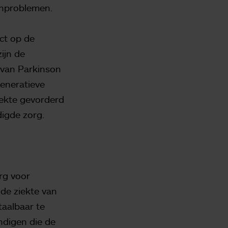
enproblemen.
ect op de
ijn de
 van Parkinson
generatieve
ziekte gevorderd
digde zorg.
rg voor
de ziekte van
taalbaar te
ndigen die de