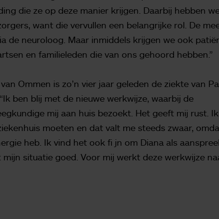
ding die ze op deze manier krijgen. Daarbij hebben 
orgers, want die vervullen een belangrijke rol. De me
ia de neuroloog. Maar inmiddels krijgen we ook patië
artsen en familieleden die van ons gehoord hebben.”
t van Ommen is zo’n vier jaar geleden de ziekte van P
“Ik ben blij met de nieuwe werkwijze, waarbij de
egkundige mij aan huis bezoekt. Het geeft mij rust. I
ziekenhuis moeten en dat valt me steeds zwaar, omdat
nergie heb. Ik vind het ook fi jn om Diana als aanspre
 mijn situatie goed. Voor mij werkt deze werkwijze naa