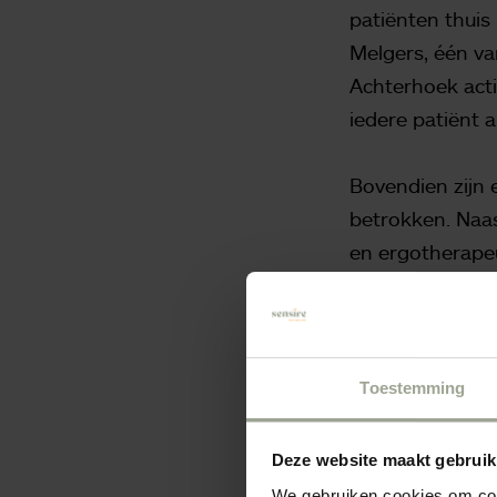
patiënten thuis
Melgers, één va
Achterhoek actie
iedere patiënt 
Bovendien zijn 
betrokken. Naas
en ergotherapeu
af, zodat de pat
Contact met n
Toestemming
Parkinsonverpl
thuis. “Een voor
Deze website maakt gebruik
ook met de naa
We gebruiken cookies om cont