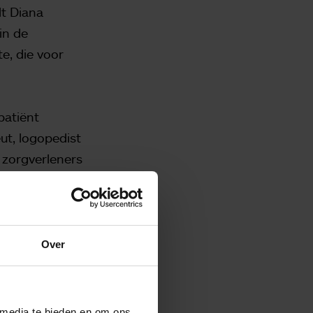
lt Diana
in de
e, die voor
patiënt
ut, logopedist
 zorgverleners
Over
 de patiënten
ituatie zien en
 patiënt. Samen
 media te bieden en om ons