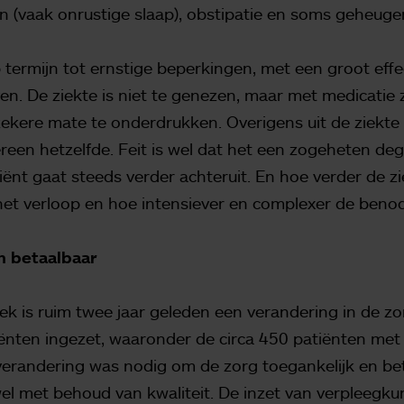
n (vaak onrustige slaap), obstipatie en soms geheug
op termijn tot ernstige beperkingen, met een groot eff
ven. De ziekte is niet te genezen, maar met medicatie z
kere mate te onderdrukken. Overigens uit de ziekte
dereen hetzelfde. Feit is wel dat het een zogeheten de
tiënt gaat steeds verder achteruit. En hoe verder de 
er het verloop en hoe intensiever en complexer de beno
n betaalbaar
ek is ruim twee jaar geleden een verandering in de zo
ënten ingezet, waaronder de circa 450 patiënten met 
verandering was nodig om de zorg toegankelijk en be
l met behoud van kwaliteit. De inzet van verpleegku