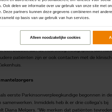
bespreek ik wat deze belangrijk vindt en hoe we dit 
. Ook delen we informatie over uw gebruik van onze site met on
e. Deze partners kunnen deze gegevens combineren met andere i
r de zorgverlening daar op af te stemmen.”
erzameld op basis van uw gebruik van hun services.
rpleegkundige naar het verloop van de ziekte en of ev
past moet worden. “Dit stem ik dan af met de neurol
Alleen noodzakelijke cookies
A
lmatig zie, kunnen we sneller inspelen op veranderin
t een bezoek aan de neuroloog nodig lijken, dan kun
oudere patiënten zijn er ook contacten met de klinisch
Ziekenhuis.
 mantelzorgers
s als eerste Parkinsonverpleegkundige begonnen in d
 samenwerken. Inmiddels heb ik er drie collega’s bij
elt Diana Melgers. “We merken dat patiënten tevreden