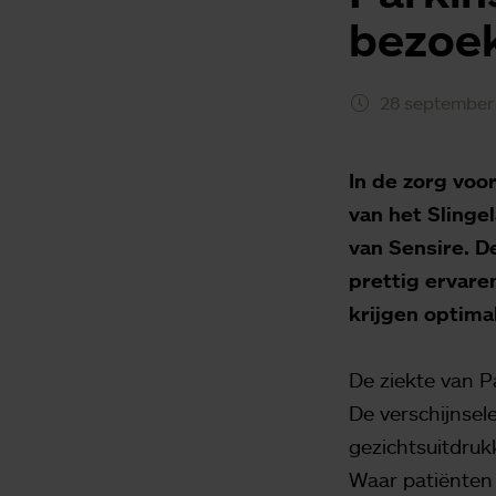
bezoek
28 september
In de zorg voo
van het Sling
van Sensire. D
prettig ervare
krijgen optima
De ziekte van P
De verschijnsel
gezichtsuitdruk
Waar patiënten 