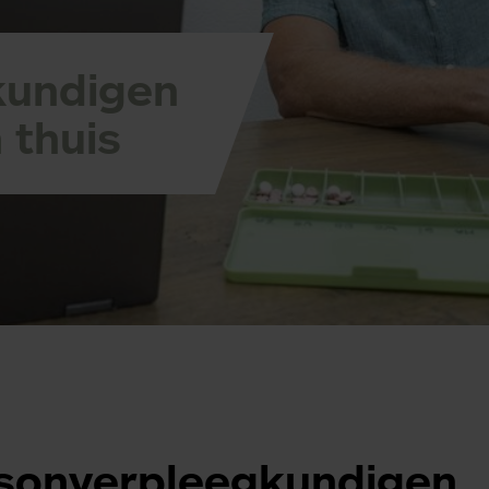
kundigen
 thuis
sonverpleegkundigen