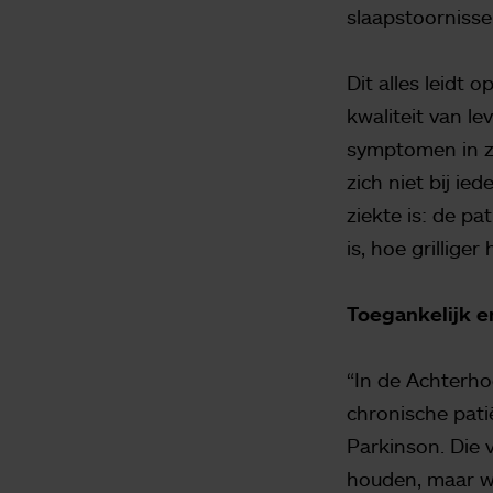
slaapstoornisse
Dit alles leidt 
kwaliteit van le
symptomen in ze
zich niet bij ie
ziekte is: de pa
is, hoe grillig
Toegankelijk e
“In de Achterho
chronische pati
Parkinson. Die 
houden, maar we