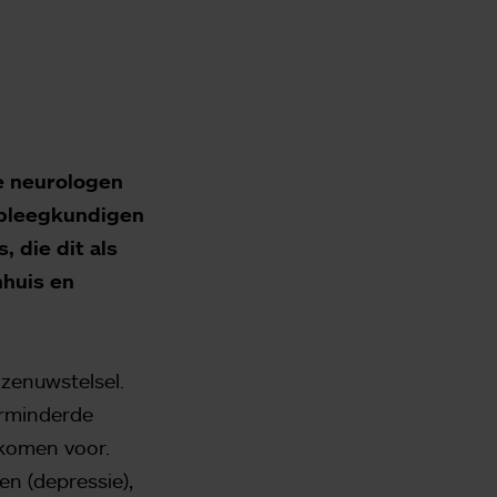
e neurologen
rpleegkundigen
 die dit als
nhuis en
 zenuwstelsel.
erminderde
 komen voor.
n (depressie),