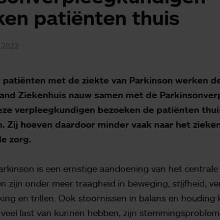
en patiënten thuis
 2022
r patiënten met de ziekte van Parkinson werken d
eland Ziekenhuis nauw samen met de Parkinsonve
eze verpleegkundigen bezoeken de patiënten thuis,
n. Zij hoeven daardoor minder vaak naar het zieke
le zorg.
arkinson is een ernstige aandoening van het centrale
en zijn onder meer traagheid in beweging, stijfheid, v
king en trillen. Ook stoornissen in balans en houding
veel last van kunnen hebben, zijn stemmingsprobleme