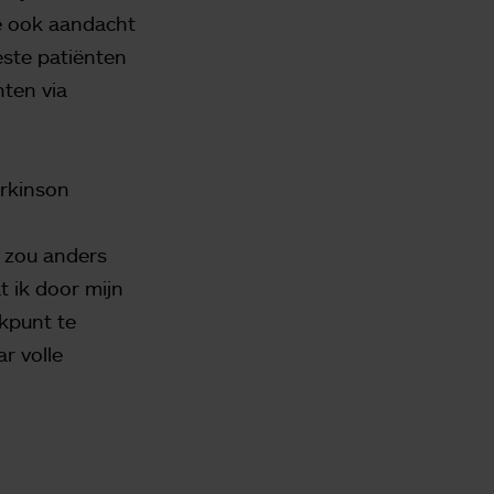
we ook aandacht
este patiënten
nten via
arkinson
k zou anders
 ik door mijn
ekpunt te
r volle