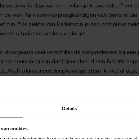
 bezoeken, is daarvan een belangrijk onderdeel”, verte
n de vier Parkinsonverpleegkundigen van Sensire die 
f zijn. “De ziekte van Parkinson is een complexe ziekt
anders uitpakt en anders verloopt.
er doorgaans veel verschillende zorgverleners bij een 
t de neuroloog zijn dat bijvoorbeeld een fysiotherape
t. Als Parkinsonverpleegkundige stem ik met al deze
iënt steeds de best mogelijke zorg krijgt.”
euroloog
Details
eegkundige Diana Melgers en haar collega’s bezoeken
deel hiervan is dat we de patiënt in zijn of haar thuiss
 van cookies
sten kunnen praten. Dat geeft een goed beeld van de
ent en advertenties te personaliseren, om functies voor social