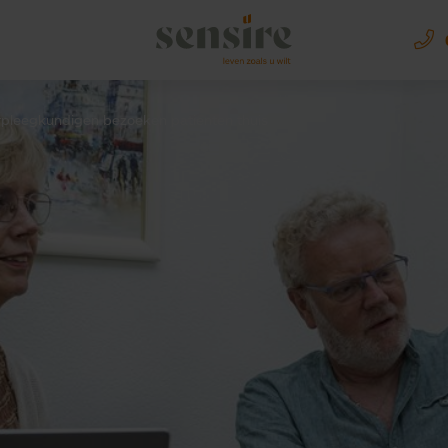
Sensire logo
rpleegkundigen bezoeken patienten thuis