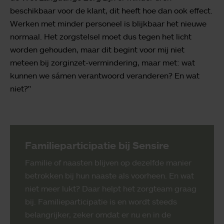
beschikbaar voor de klant, dit heeft hoe dan ook effect.
Werken met minder personeel is blijkbaar het nieuwe
normaal. Het zorgstelsel moet dus tegen het licht
worden gehouden, maar dit begint voor mij niet
meteen bij zorginzet-vermindering, maar met: wat
kunnen we sámen verantwoord veranderen? En wat
niet?"
Familieparticipatie bij Sensire
Familie of naasten blijven op dezelfde manier
betrokken bij hun naaste als voorheen. En wat
niet meer lukt? Daar helpt het zorgteam graag
bij. Familieparticipatie is en wordt steeds
belangrijker, zeker omdat er nu en in de