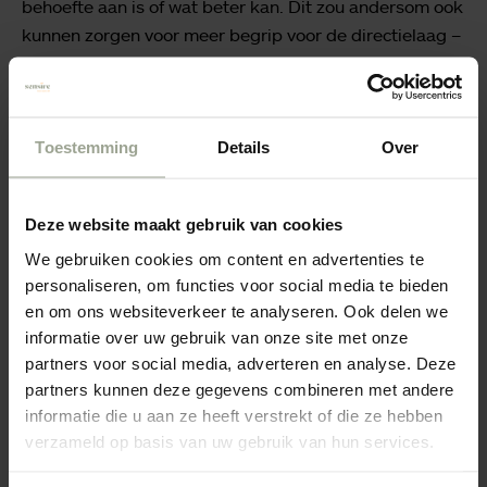
behoefte aan is of wat beter kan. Dit zou andersom ook
kunnen zorgen voor meer begrip voor de directielaag –
die ook in een spagaat zit. Dit draagt ook bij aan het
werkgeluk; als het goed gaat met het personeel, dan
merken bewoners dit.”
Toestemming
Details
Over
Deze website maakt gebruik van cookies
We gebruiken cookies om content en advertenties te
personaliseren, om functies voor social media te bieden
Hoe zorgt Sensire voor meer
en om ons websiteverkeer te analyseren. Ook delen we
werkgeluk?
informatie over uw gebruik van onze site met onze
partners voor social media, adverteren en analyse. Deze
Vooral samen! Eerst werd met een onderzoek
partners kunnen deze gegevens combineren met andere
in samenwerking met eHero van de Erasmus
informatie die u aan ze heeft verstrekt of die ze hebben
Universiteit Rotterdam achterhaald hoe het
verzameld op basis van uw gebruik van hun services.
überhaupt is gesteld met het werkgeluk van
alle medewerkers van Sensire. Hieruit kwamen