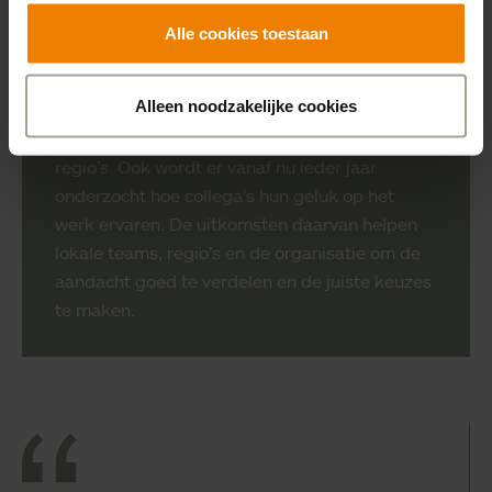
een aantal pijlers om te verbeteren:
Alle cookies toestaan
waardering, werk-privé balans, samenwerking
en emotionele belasting. Er wordt vervolgens
Alleen noodzakelijke cookies
bekeken hoe we deze pijlers van
medewerkergeluk kunnen verankeren in de
regio’s. Ook wordt er vanaf nu ieder jaar
onderzocht hoe collega’s hun geluk op het
werk ervaren. De uitkomsten daarvan helpen
lokale teams, regio’s en de organisatie om de
aandacht goed te verdelen en de juiste keuzes
te maken.