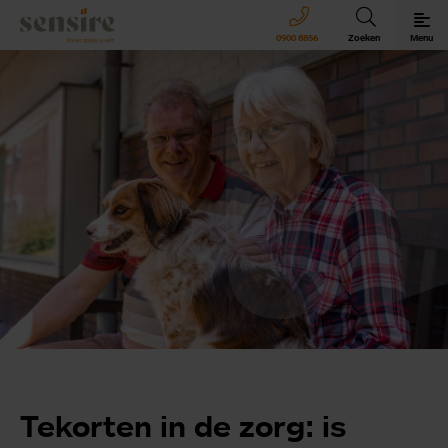
Sensire logo
0900 8856
Zoeken
Menu
Sensire bij u thuis
Revalideren met Sensire
Wonen en zorg met Sensire
Meer over Sensire
Tekorten in de zorg: is