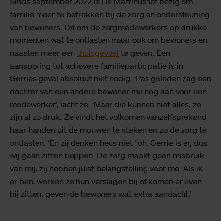
Sinds september 2022 is De Martinushof bezig om
familie meer te betrekken bij de zorg en ondersteuning
van bewoners. Dit om de zorgmedewerkers op drukke
momenten wat te ontlasten maar ook om bewoners en
naasten meer een
thuisgevoel
te geven. Een
aansporing tot actievere familieparticipatie is in
Gerries geval absoluut niet nodig. ‘Pas geleden zag een
dochter van een andere bewoner me nog aan voor een
medewerker’, lacht ze. ‘Maar die kunnen niet alles, ze
zijn al zo druk.’ Ze vindt het volkomen vanzelfsprekend
haar handen uit de mouwen te steken en zo de zorg te
ontlasten. ‘En zij denken heus niet “oh, Gerrie is er, dus
wij gaan zitten beppen. De zorg maakt geen misbruik
van mij, zij hebben juist belangstelling voor me. Als ik
er ben, werken ze hun verslagen bij of komen er even
bij zitten, geven de bewoners wat extra aandacht.’