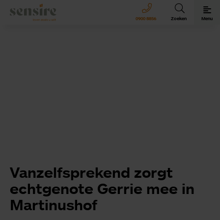
Sensire logo
0900 8856
Zoeken
Menu
Sensire bij u thuis
Revalideren met Sensire
Wonen en zorg met Sensire
Meer over Sensire
Vanzelfsprekend zorgt
echtgenote Gerrie mee in
Martinushof