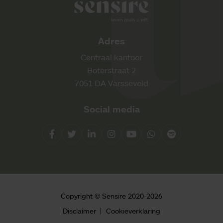
Sensire logo
Adres
Centraal kantoor
Boterstraat 2
7051 DA Varsseveld
Social media
Facebook
Twitter
LinkedIn
Instagram
YouTube
Whatsapp
Spotify
Direct contact
Copyright © Sensire 2020-2026
0900 8856
Disclaimer
Cookieverklaring
info@sensire.nl