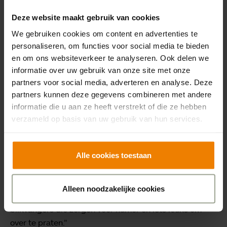
wat schaduw zorgt, is het tegelijkertijd een fijne
Deze website maakt gebruik van cookies
rustplek. We hebben ook een insectenhuisje geplaatst
en gelet op welke bloemen en planten we hebben
We gebruiken cookies om content en advertenties te
geplant, zodat er het hele jaar door iets bloeit en geurt
personaliseren, om functies voor social media te bieden
en om ons websiteverkeer te analyseren. Ook delen we
op de route. Niet alleen de beleefinstrumenten bieden
informatie over uw gebruik van onze site met onze
zo een fijne beleving en een herkenningspunt, maar
partners voor social media, adverteren en analyse. Deze
ook de kleinere elementen.”
partners kunnen deze gegevens combineren met andere
informatie die u aan ze heeft verstrekt of die ze hebben
Humor en verbinding
verzameld op basis van uw gebruik van hun services.
De cliënten reageren nieuwsgierig en positief op de
beleefinstrumenten. Iedereen gaat er wel even mee
Alle cookies toestaan
bezig of kijkt ernaar. Brenda: “We horen terug dat het
terrein aan de voorkant een grote meerwaarde heeft en
dat mensen hier graag zijn. Je merkt dat de
Alleen noodzakelijke cookies
beleefinstrumenten iets doen: het zijn echte
blikvangers die zorgen voor humor en iets leuks om
over te praten.”