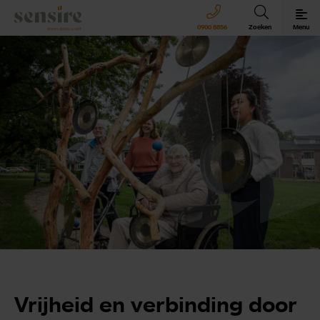
Sensire logo
0900 8856
Zoeken
Menu
Sensire bij u thuis
Revalideren met Sensire
Wonen en zorg met Sensire
Meer over Sensire
Vrijheid en verbinding door