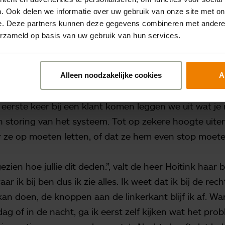
e regie
. Ook delen we informatie over uw gebruik van onze site met on
e. Deze partners kunnen deze gegevens combineren met andere i
keer per dag kom ik langs om de zakjes antibiotica t
erzameld op basis van uw gebruik van hun services.
pende als de langlopende variant. We lossen hier de an
 juiste hoeveelheid toe aan een zoutoplossing. We m
t op afstand door een tweede persoon kan worden ge
Alleen noodzakelijke cookies
A
erug te halen via de foto’s. Maar we geven onze klant
e eerste keer bij een klant komen leggen we uit wat je
n storing van het systeem. Tot op zekere hoogte uit
ze op moeten letten, of dat ze hem even stop moete
ezien hoe jullie dit deden.”, valt de heer Hoitink haar b
r ik bij ben dus ik zie alles. Ik weet dat ik bij de re
kan doen, de knoppen aan de linkerkant blijf ik af. 
ag of in de nacht, ga ik eerst zelf kijken wat het prob