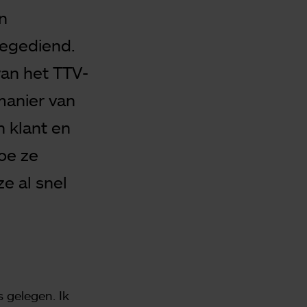
n
oegediend.
an het TTV-
manier van
n klant en
oe ze
e al snel
s gelegen. Ik