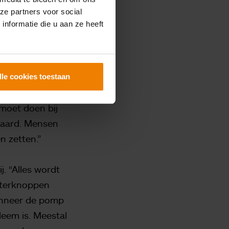
ze partners voor social
nformatie die u aan ze heeft
e vervangen,
tibiotica zelf
aken van alles
checkt. Alle
lle cookies toestaan
en ook zelf de
 moet doen bij
eraard. Mensen
n zetten.”
ij. “Alles wordt
chterknoppen
Wanneer de pomp
leem is. Meestal