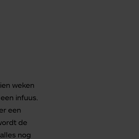
tien weken
 een infuus.
er een
wordt de
alles nog