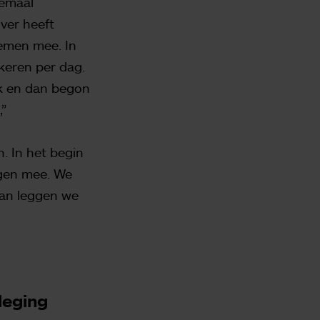
lemaal
ver heeft
lemen mee. In
keren per dag.
ek en dan begon
,”
. In het begin
igen mee. We
dan leggen we
leging