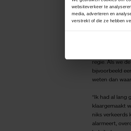
We geven d
websiteverkeer te analyseren
media, adverteren en analys
Miranda: "Twee 
verstrekt of die ze hebben v
zowel de kortlo
op en voegen de
foto’s zodat he
controles zijn t
regie. Als we d
bijvoorbeeld ee
weten dan waar 
“Ik had al lang g
klaargemaakt waa
niks verkeerds 
alarmeert, overd