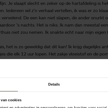
 fijn. Je slaapt slecht en zeker op de hartafdeling is 
. Iedereen wil z’n verhaal vertellen, ik was er zo kla
 vervelend. De een kan niet slapen, de ander snurkt 
ardoor ’s nachts. Het is niks. Ik nam dan meestal een
 thuis niet zou nemen. Ik snakte echt naar mijn eigen 
is, het is zo geweldig dat dit kan! Ik krijg dagelijks an
es die elk 12 uur lopen. Het zakje vloeistof en de po
 daardoor kan ik alles. Ik kan boodschappen doen e
 vrij. Ik fiets met dit ding, ik ga met de auto, ik kan
 tuffen. Het is echt op alle vlakken beter. Het gewone
Details
 van cookies
ent en advertenties te personaliseren, om functies voor social