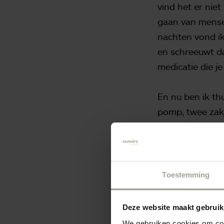
vind het er niet
gaan van mensen
nachten vond ik
en schreeuwt da
medicatie die je
En nu ben ik thu
pomp, twee zakj
speciale tas en
overdag helemaal
overal naar toe
door.”
Toestemming
Deze website maakt gebruik
We gebruiken cookies om cont