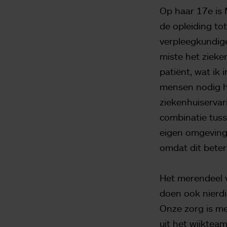
Op haar 17e is 
de opleiding to
verpleegkundige
miste het zieke
patiënt, wat ik 
mensen nodig ha
ziekenhuiservari
combinatie tuss
eigen omgeving,
omdat dit beter
Het merendeel v
doen ook nierdi
Onze zorg is me
uit het wijktea