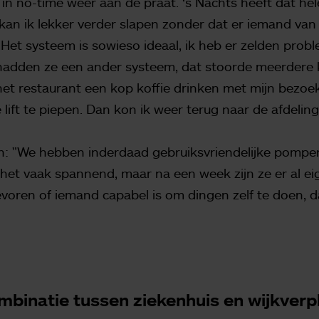
in no-time weer aan de praat. ‘s Nachts heeft dat he
kan ik lekker verder slapen zonder dat er iemand van 
et systeem is sowieso ideaal, ik heb er zelden prob
hadden ze een ander systeem, dat stoorde meerdere 
 het restaurant een kop koffie drinken met mijn bezo
e lift te piepen. Dan kon ik weer terug naar de afdeling
n: "We hebben inderdaad gebruiksvriendelijke pompen
et vaak spannend, maar na een week zijn ze er al e
evoren of iemand capabel is om dingen zelf te doen, 
binatie tussen ziekenhuis en wijkverp