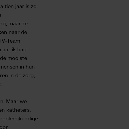
tien jaar is ze
s
ing, maar ze
ken naar de
 TTV-Team
maar ik had
t de mooiste
 mensen in hun
en in de zorg,
.
jn. Maar we
en katheters.
 verpleegkundige
Voor