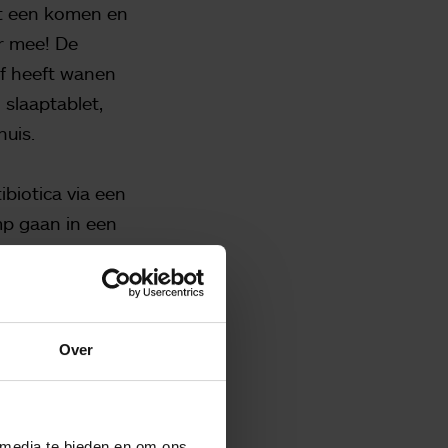
het een komen en
ar mee! De
of heeft wanen
 slaaptablet,
huis.
tibiotica via een
mp gaan in een
n ben gewoon
 mijn vrouw weer
 leven gaat weer
Over
 media te bieden en om ons