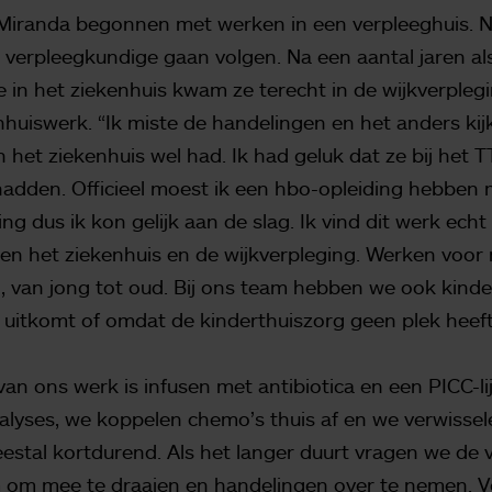
Miranda begonnen met werken in een verpleeghuis. Na 
t verpleegkundige gaan volgen. Na een aantal jaren al
 in het ziekenhuis kwam ze terecht in de wijkverpleg
nhuiswerk. “Ik miste de handelingen en het anders kij
in het ziekenhuis wel had. Ik had geluk dat ze bij het
dden. Officieel moest ik een hbo-opleiding hebben 
ng dus ik kon gelijk aan de slag. Ik vind dit werk ech
en het ziekenhuis en de wijkverpleging. Werken voor
 van jong tot oud. Bij ons team hebben we ook kinder
 uitkomt of omdat de kinderthuiszorg geen plek heeft
an ons werk is infusen met antibiotica en een PICC-li
alyses, we koppelen chemo’s thuis af en we verwissel
estal kortdurend. Als het langer duurt vragen we de
m om mee te draaien en handelingen over te nemen. 