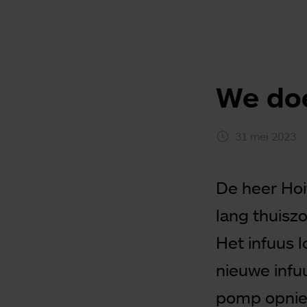
We do
31 mei 2023
De heer Hoi
lang thuiszo
Het infuus 
nieuwe infu
pomp opnieu