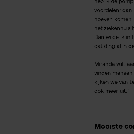
heb ik de pomp 
voordelen: dan 
hoeven komen. H
het ziekenhuis 
Dan wilde ik in
dat ding al in d
Miranda vult aa
vinden mensen h
kijken we van t
ook meer uit.”
Mooiste com