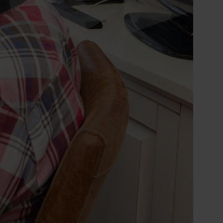
Ontdek onze zorgzoeker
Hulp nodig bij het
vinden van de
juiste zorg?
Direct contact
0900 8856
info@sensire.nl