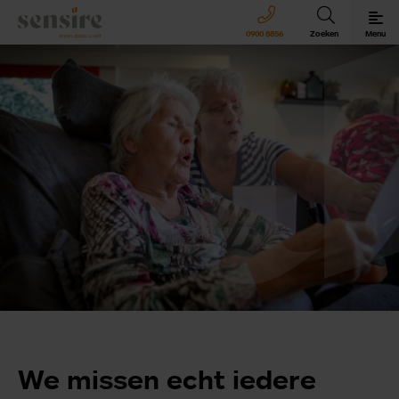
Sensire logo
0900 8856
Zoeken
Menu
Sensire bij u thuis
Revalideren met Sensire
Wonen en zorg met Sensire
Meer over Sensire
We missen echt iedere