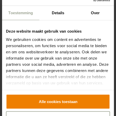
haal alsnog veel voldoening uit wat er nu binnen de
regels wel kan.”
Toestemming
Details
Over
Godewien: “Eerst hielpen we bij het gastvrij ontvangen
en screenen van het bezoek. Om ze vervolgens naar
Deze website maakt gebruik van cookies
hun naaste te begeleiden. Nu pakken we weer kleine
We gebruiken cookies om content en advertenties te
dingen, maar zo belangrijk voor bewoners weer op. Zo
personaliseren, om functies voor social media te bieden
komen twee vrijwilligers in overleg met familie een keer
en om ons websiteverkeer te analyseren. Ook delen we
per week bij een van de bewoners op bezoek, omdat
informatie over uw gebruik van onze site met onze
de familie daar op dit moment niet de mogelijkheid toe
partners voor social media, adverteren en analyse. Deze
heeft. En ook het wandelen, mandala kleuren en de
partners kunnen deze gegevens combineren met andere
geheugentraining; de dingen die nu wel weer kunnen
informatie die u aan ze heeft verstrekt of die ze hebben
doen we weer. Maar het is natuurlijk nog lang niet wat
verzameld op basis van uw gebruik van hun services.
we voor de bewoners zouden willen doen. We
organiseerden bijvoorbeeld altijd een Kerstmarkt, waar
Alle cookies toestaan
we met de bewoners langs alle kraampjes gingen. Dat
vonden ze heel gezellig en was voor hen echt een