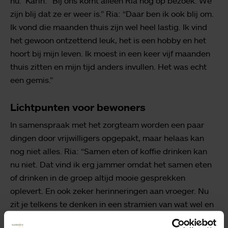
nu.” Karin: “Bij ons komt alleen Ria nog op bezoek. We
zijn blij dat ze er weer is.” Ria: “Daar ben ik ook blij om.
Ik vond die maanden thuis zijn wel heel lastig. Ik vind
het gewoon ontzettend leuk, het is een hobby en het
hoort bij mijn leven. Ik moest in een keer vijf maanden
thuis zitten en mijn tijd anders invullen. Het was echt
een gemis.”
Lichtpunten voor bewoners
In samenspraak met het zorgteam worden een paar
dingen door vrijwilligers opgepakt, maar helaas kan
nog niet alles. Ria: “Samen eten of koffie drinken kan
nu niet. Dat vind ik erg jammer omdat het samen eten
of drinken in de groep altijd mooie gesprekken
oplevert. En ook zeker herinneringen aan vroeger. Nu
zit je telkens te denken in een stramien van wat wel en
niet kan. Het is een stuk minder ongedwongen. Maar ik