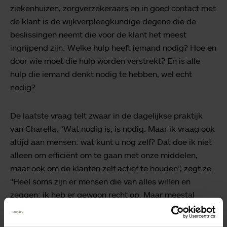
ziekenhuizen, zorgverzekeraars en in goed contact met
de klant is de wijkverpleegkundige degene die de
beslissingen neemt die voor de klant het meest
ingrijpend zijn: Welke hulp heeft iemand nodig? Hoe en
door wie moet die hulp worden verstrekt? En is alle
hulp die iemand denkt nodig te hebben, wel echt
nodig?
De laatste vraag telt zwaar in de dagelijkse praktijk
van Charella. “Wat nodig is, is nodig. Maar ik vraag ook
altijd aan mensen: wat kunt u nog zelf? Dat doe ik niet
alleen om efficiënt om te gaan met onze middelen,
maar ook om de klanten zelf actief te houden”, zegt ze.
“Heel soms zijn er mensen die van alles willen en
zeggen: ik heb er gewoon recht op. Maar meestal
vinden ze het zelf ook fijn om te ontdekken dat ze toch
meer kunnen dan ze eigenlijk hadden gedacht.”