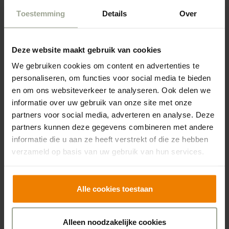
Toestemming
Details
Over
Streng zijn hoort daar soms bij. “Dat kunt u best zelf,
zeg ik dan. Het betekent wel dat je met je hele team op
één lijn moet zitten en dezelfde boodschap moet
Deze website maakt gebruik van cookies
uitdragen. Soms is het even lastig als mensen van
We gebruiken cookies om content en advertenties te
andere partijen andere signalen krijgen. Als de
personaliseren, om functies voor social media te bieden
gemeente zegt ‘vanuit de Wet Langdurige Zorg kunt u
en om ons websiteverkeer te analyseren. Ook delen we
alle zorg krijgen die u nodig hebt’, moet ik mensen
informatie over uw gebruik van onze site met onze
partners voor social media, adverteren en analyse. Deze
soms uitleggen dat dat niet helemaal klopt. Je moet
partners kunnen deze gegevens combineren met andere
altijd afwegingen maken, dat is ook logisch.”
informatie die u aan ze heeft verstrekt of die ze hebben
verzameld op basis van uw gebruik van hun services.
En er is het verschil tussen theorie en praktijk. “Als op
een middel staat dat het vier keer per dag, om te
beginnen om zeven uur ’s morgens, moet worden
Alle cookies toestaan
toegediend, zoeken we meestal een praktischer
oplossing. Anders krijg je het gewoon niet
Alleen noodzakelijke cookies
georganiseerd. Maar uiteindelijk moet je wel echt voor