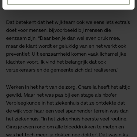
je klant gaan staan.”
Dat betekent dat het wijkteam ook weleens iets extra’s
doet voor mensen, bijvoorbeeld bij mensen die
eenzaam zijn. “Daar ben je dan wel even druk mee,
maar de klant wordt er gelukkig van en het werkt ook
preventief: Uit eenzaamheid komen vaak lichamelijke
klachten voort. Ik vind het belangrijk dat ook
verzekeraars en de gemeente zich dat realiseren.”
Werken in het hart van de zorg, Charella heeft het altijd
gewild. Maar het was pas bij een stage als hbo’er
Verpleegkunde in het ziekenhuis dat ze ontdekte dat
de wijk voor haar een veel spannender terrein was dan
het ziekenhuis. “In het ziekenhuis heerste veel routine.
Ging je even rond om alle bloeddrukken te meten en
was het toch meer ‘ja dokter, nee dokter’. Dat was niks