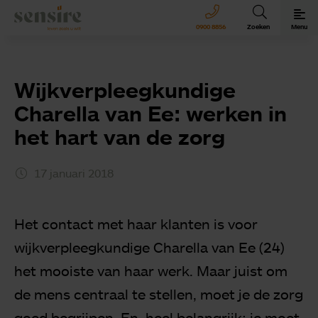
Sensire logo
0900 8856
Zoeken
Menu
Sensire bij u thuis
Wijkverpleegkundige
Revalideren met Sensire
Charella van Ee: werken in
het hart van de zorg
Wonen en zorg met Sensire
17 januari 2018
Meer over Sensire
Het contact met haar klanten is voor
wijkverpleegkundige Charella van Ee (24)
het mooiste van haar werk. Maar juist om
de mens centraal te stellen, moet je de zorg
goed begrijpen. En, heel belangrijk: je moet