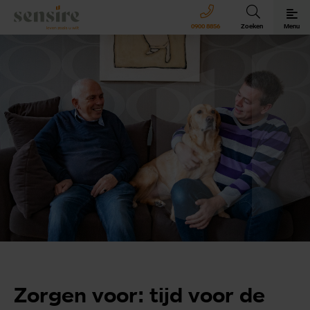
Sensire logo
0900 8856
Zoeken
Menu
Sensire bij u thuis
Revalideren met Sensire
Wonen en zorg met Sensire
Meer over Sensire
Zorgen voor: tijd voor de