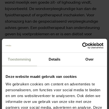
wond moeilijk een goede zit- of lighouding vindt,
bijvoorbeeld. De wondverpleegkundige kan dan de
fysiotherapeut of ergotherapeut inschakelen. Voor
stomazorg kan de gespecialiseerd verpleegkundige
advies geven. Een podotherapeut kan ondersteuning
geven bij voetproblemen en er is een diëtist voor
voedingsadvies.
Toestemming
Details
Over
Bij u in de buurt
U kunt contact opnemen met de
Deze website maakt gebruik van cookies
wondverpleegkundige via het algemene
We gebruiken cookies om content en advertenties te
personaliseren, om functies voor social media te bieden
telefoonnummer van Sensire: 0900 88 56. De
en om ons websiteverkeer te analyseren. Ook delen we
wondverpleegkundige belt u dan terug. Ook uw
informatie over uw gebruik van onze site met onze
wijkverpleegkundige kan u met haar in contact
partners voor social media, adverteren en analyse. Deze