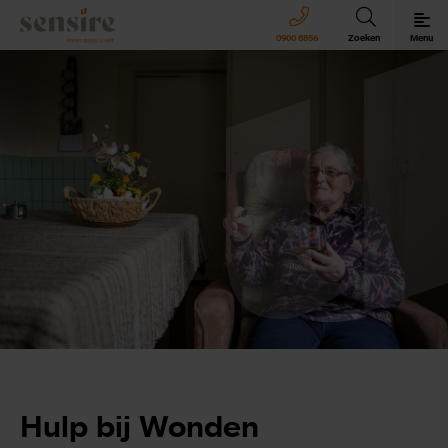
Sensire logo
0900 8856
Zoeken
Menu
Sensire bij u thuis
Revalideren met Sensire
Wonen en zorg met Sensire
Meer over Sensire
Hulp bij Wonden