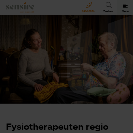
Sensire logo
0900 8856
Zoeken
Menu
Sensire bij u thuis
Revalideren met Sensire
Wonen en zorg met Sensire
Meer over Sensire
Fysiotherapeuten regio