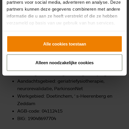
partners voor social media, adverteren en analyse. Deze
partners kunnen deze gegevens combineren met andere
Werkdagen: maandag, donderdag en vrijdag
informatie die u aan ze heeft verstrekt of die ze hebben
Aandachtsgebied: geriatriefysiotherapie
verzameld op basis van uw gebruik van hun services.
Werkgebied: Doetinchem
AGB-code: 04114860
Alle cookies toestaan
BIG: 99058953404
Maaike Visser
Alleen noodzakelijke cookies
Werkdagen: maandag, dinsdag en vrijdag
Aandachtsgebied: geriatriefysiotherapie,
neurorevalidatie, ParkinsonNet
Werkgebied: Doetinchem, ‘ s-Heerenberg en
Zeddam
AGB-code: 04112415
BIG: 19048697704