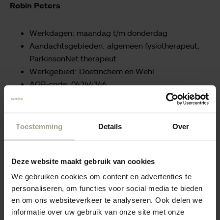
Robin Peters
Werkdagen: maandag t/m donderdag
Aandachtsgebieden: algemeen fysiotherapeut,
ParkinsonNet therapeut
Werkgebied: Doetinchem en Wehl
AGB-code: 04244346
BIG: 39920118604
Wiwik Rabeling
Toestemming
Details
Over
Werkdagen: maandag t/m vrijdagmiddag
Aandachtsgebieden: algemeen fysiotherapeut
Deze website maakt gebruik van cookies
Werkgebied: Doetinchem
We gebruiken cookies om content en advertenties te
AGB-code: 04245383
personaliseren, om functies voor social media te bieden
BIG: 49924595904
en om ons websiteverkeer te analyseren. Ook delen we
informatie over uw gebruik van onze site met onze
José Schouten