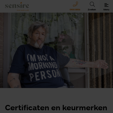
Sensire logo
0900 8856
Zoeken
Menu
Sensire bij u thuis
Revalideren met Sensire
Wonen en zorg met Sensire
Meer over Sensire
Certificaten en keurmerken