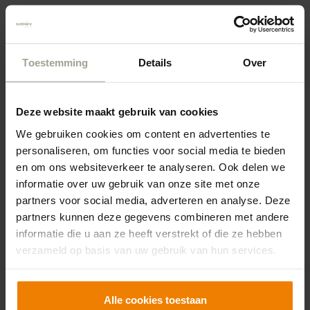
Aanvullende documenten
Toestemming
Details
Over
Certificaat ISO9001:2015 (2023)
Deze website maakt gebruik van cookies
We gebruiken cookies om content en advertenties te
personaliseren, om functies voor social media te bieden
Het kwaliteitsregister V&V
en om ons websiteverkeer te analyseren. Ook delen we
Het Kwaliteitsregister V&V (Verpleging & Verzorging) is
informatie over uw gebruik van onze site met onze
partners voor social media, adverteren en analyse. Deze
een digitaal systeem waarin verpleegkundigen en
partners kunnen deze gegevens combineren met andere
verzorgenden kunnen bijhouden hoe ze met scholing
informatie die u aan ze heeft verstrekt of die ze hebben
en activiteiten op de hoogte blijven van de
verzameld op basis van uw gebruik van hun services.
ontwikkelingen in hun vak en hun deskundigheid
blijven vergroten. Zij bouwen hiermee een persoonlijk
portfolio op.
Alle cookies toestaan