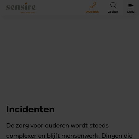
Sensire logo
0900 8856
Zoeken
Menu
Sensire bij u thuis
Revalideren met Sensire
Wonen en zorg met Sensire
Meer over Sensire
Incidenten
De zorg voor ouderen wordt steeds
complexer en blijft mensenwerk. Dingen die