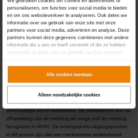
We gebruiken cookies om content en advertenties te
Melding Incident Medewerker
personaliseren, om functies voor social media te bieden
(MIM)
en om ons websiteverkeer te analyseren. Ook delen we
informatie over uw gebruik van onze site met onze
Op 1 september 2022 is een nieuwe procedure Melding
partners voor social media, adverteren en analyse. Deze
partners kunnen deze gegevens combineren met andere
Incidenten Medewerker (MIM) geïmplementeerd binnen
informatie die u aan ze heeft verstrekt of die ze hebben
heel Sensire. In 2023 is gewerkt aan de optimalisering
verzameld op basis van uw gebruik van hun services.
van de procedure, onder andere de rol van de
teamregisseur is herbelegd en het is mogelijk gemaakt
dat ook externe medewerkers zoals uitzendkrachten,
Alle cookies toestaan
ZZP en gedetacheerden melding kunnen maken.
Meldingen worden gedaan in AFAS en de medewerker
kan zelf aangeven bij wie de melding moet uitkomen.
Alleen noodzakelijke cookies
Er vindt altijd opvolging plaats waarbij de melding
vertrouwelijk wordt behandeld. De medewerker kan na
afhandeling van de melding als enige zelf de melding
teruglezen in AFAS. De belangrijkste uitgangspunten
in dit proces zijn dat een medewerker ondersteund