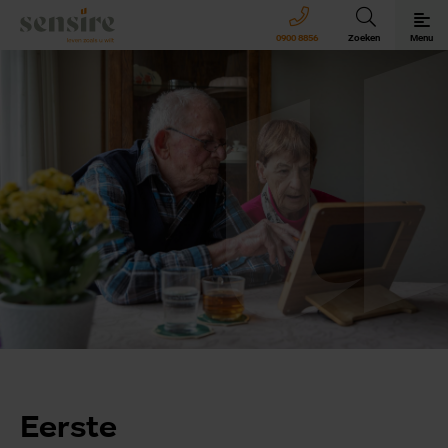
Sensire logo
0900 8856
Zoeken
Menu
Sensire bij u thuis
Revalideren met Sensire
Wonen en zorg met Sensire
Meer over Sensire
Eerste