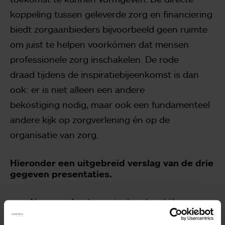
koppeling
tussen geleverde zorg en financiering
biedt zorgaanbieders bijvoorbeeld geen ruimte
om
juist te helpen voorkómen dat mensen
professionele zorg inschakelen. De rode
draad
tijdens de inspiratiebijeenkomst is dan
ook: er is niet alleen een andere
bekostiging
nodig, maar ook een fundamenteel
andere kijk op zorgverlening én op de
organisatie van zorg.
Hieronder een uitgebreid verslag van de drie
gegeven presentaties.
Naar een fundamenteel andere kijk op
zorg: de bekostiging