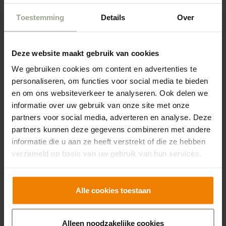
N
aar een fundamenteel andere kijk op zorg: de
Toestemming
Details
Over
praktijk
Naar een fundamenteel andere kijk op zorg: de
organisatie van zorg
Deze website maakt gebruik van cookies
We gebruiken cookies om content en advertenties te
personaliseren, om functies voor social media te bieden
en om ons websiteverkeer te analyseren. Ook delen we
Download de longread ‘Werken
informatie over uw gebruik van onze site met onze
met nieuwe cliëntprofielen in de
partners voor social media, adverteren en analyse. Deze
zorg’
partners kunnen deze gegevens combineren met andere
informatie die u aan ze heeft verstrekt of die ze hebben
verzameld op basis van uw gebruik van hun services.
Long read ‘Werken met nieuwe
cliëntprofielen in de zorg’
Alle cookies toestaan
Alleen noodzakelijke cookies