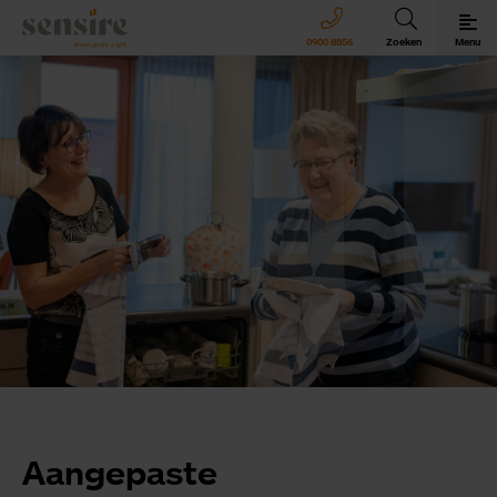
Sensire logo
0900 8856
Zoeken
Menu
Sensire bij u thuis
Revalideren met Sensire
Wonen en zorg met Sensire
Meer over Sensire
Aangepaste