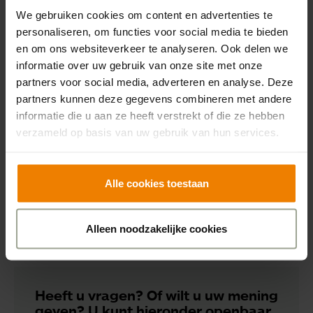
We gebruiken cookies om content en advertenties te
we hen graag op een paar voorzieningen waar zij
personaliseren, om functies voor social media te bieden
wellicht baat bij hebben in deze periode. Op de
en om ons websiteverkeer te analyseren. Ook delen we
website Dementie.nl zijn tips voor activiteiten en
informatie over uw gebruik van onze site met onze
omgang te vinden en worden de meest gestelde
partners voor social media, adverteren en analyse. Deze
vragen over corona, dementie en gezondheid
partners kunnen deze gegevens combineren met andere
beantwoord. Ook de AlzheimerTelefoon is dagelijks
informatie die u aan ze heeft verstrekt of die ze hebben
bereikbaar om vragen te beantwoorden of een
verzameld op basis van uw gebruik van hun services.
luisterend oor te bieden aan mantelzorgers, via 0800 -
5088 (van 9:00 tot 23:00 uur). We hopen dat we
mantelzorgers snel weer een beetje kunnen ontlasten
Alle cookies toestaan
bij de zorg van hun uw naaste en nemen komende
week contact met hen op.
Alleen noodzakelijke cookies
Heeft u vragen? Of wilt u uw mening
geven? U kunt hieronder openbaar