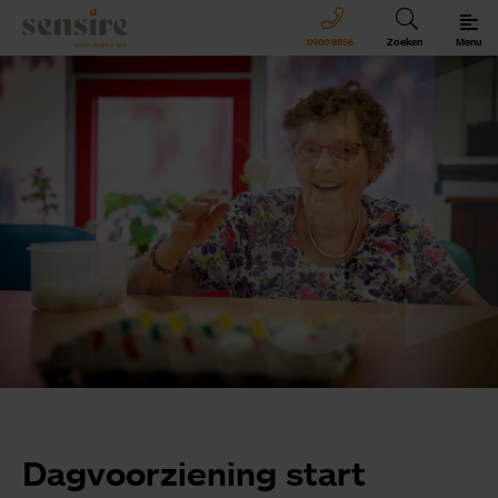
Sensire logo
0900 8856
Zoeken
Menu
Sensire bij u thuis
Revalideren met Sensire
Wonen en zorg met Sensire
Meer over Sensire
Dagvoorziening start