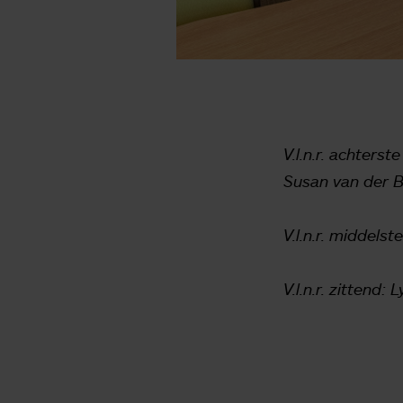
V.l.n.r. achters
Susan van der B
V.l.n.r. middels
V.l.n.r. zittend