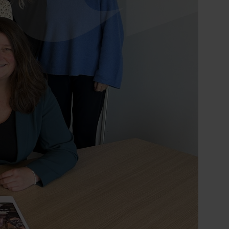
Ontdek onze zorgzoeker
Hulp nodig bij het
vinden van de
juiste zorg?
Direct contact
0900 8856
info@sensire.nl