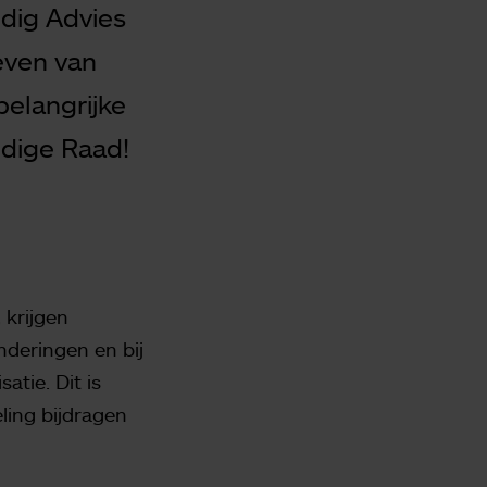
ndig Advies
even van
elangrijke
ndige Raad!
 krijgen
nderingen en bij
tie. Dit is
ling bijdragen