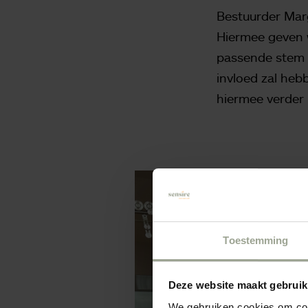
Bestuurder Margj
Hiermee geven 
passende stem 
invloed zal heb
hiermee verder 
Toestemming
Deze website maakt gebruik
We gebruiken cookies om cont