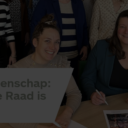
genschap:
 Raad is