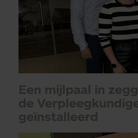
Een mijlpaal in zeg
de Verpleegkundige
geïnstalleerd