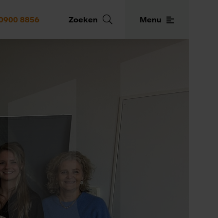
0900 8856
Zoeken
Menu