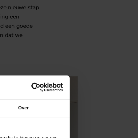
eze nieuwe stap.
ing een
ad een goede
en dat we
Over
 media te bieden en om ons