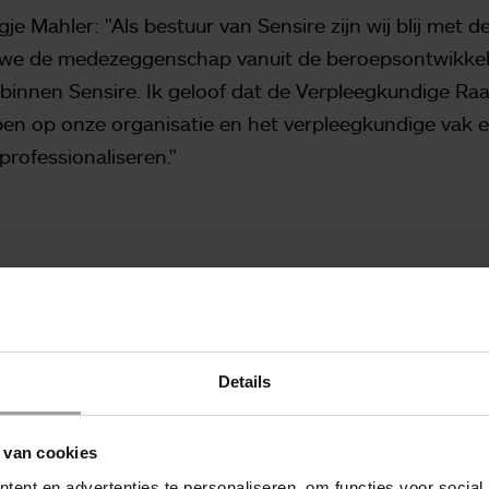
e Mahler: "Als bestuur van Sensire zijn wij blij met d
we de medezeggenschap vanuit de beroepsontwikkel
binnen Sensire. Ik geloof dat de Verpleegkundige Ra
ben op onze organisatie en het verpleegkundige vak 
professionaliseren."
Details
 van cookies
ent en advertenties te personaliseren, om functies voor social