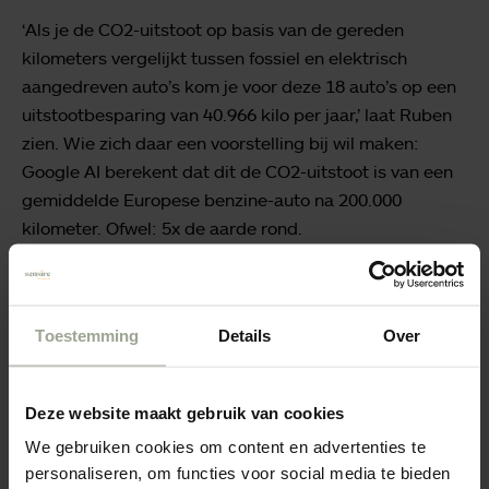
‘Als je de CO2-uitstoot op basis van de gereden
kilometers vergelijkt tussen fossiel en elektrisch
aangedreven auto’s kom je voor deze 18 auto’s op een
uitstootbesparing van 40.966 kilo per jaar,’ laat Ruben
zien. Wie zich daar een voorstelling bij wil maken:
Google AI berekent dat dit de CO2-uitstoot is van een
gemiddelde Europese benzine-auto na 200.000
kilometer. Ofwel: 5x de aarde rond.
Toestemming
Details
Over
Deze website maakt gebruik van cookies
We gebruiken cookies om content en advertenties te
personaliseren, om functies voor social media te bieden