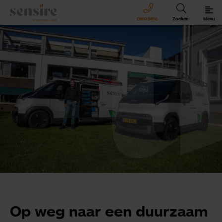
Sensire logo
0900 8856
Zoeken
Menu
Sensire bij u thuis
Revalideren met Sensire
Wonen en zorg met Sensire
Meer over Sensire
Op weg naar een duurzaam