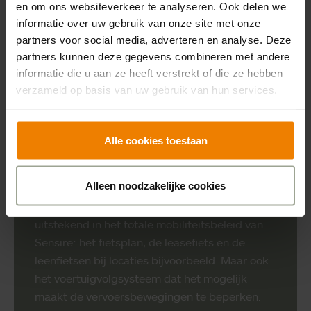
en om ons websiteverkeer te analyseren. Ook delen we
informatie over uw gebruik van onze site met onze
partners voor social media, adverteren en analyse. Deze
partners kunnen deze gegevens combineren met andere
informatie die u aan ze heeft verstrekt of die ze hebben
verzameld op basis van uw gebruik van hun services.
Alle cookies toestaan
Elektrisch rijden past mooi in
mobiliteitsbeleid
Alleen noodzakelijke cookies
De verduurzaming van het wagenpark past
uitstekend in het totale mobiliteitsbeleid van
Sensire: het fietsplan, de leasefiets en de
leenfietsen bij locaties bijvoorbeeld. Maar ook
het voertuigvolgsysteem dat het mogelijk
maakt de vervoersbewegingen te beperken.