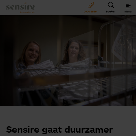
Sensire logo
0900 8856
Zoeken
Menu
Sensire bij u thuis
Revalideren met Sensire
Wonen en zorg met Sensire
Meer over Sensire
Sensire gaat duurzamer