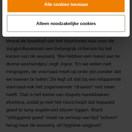
manier heen en weer? Daarom gaan we ritten meer
Alle cookies toestaan
combineren.’ Ze vertelt dat ook het transport van
verpleegkundig materiaal tegenwoordig meer
Alleen noodzakelijke cookies
gecombineerd wordt met boodschappenritten.
Vooral de kwaliteit van het huurlinnen was voor de
zorgprofessionals een belangrijk criterium bij het
kiezen van de wasserij. ‘We hebben een hekel aan te
dunne washandjes,’ zegt Joyce. ‘En we willen niet
misgrijpen, de voorraad moet op orde zijn zonder dat
we hoeven te tellen.’ Ze legt uit dat bij een kloppende
voorraad ook het zogenoemde “draaien” niet meer
hoeft. ‘Dat is het keren van stapels handdoeken
etcetera, zodat je niet het risico loopt dat bepaald
goed te lang ongebruikt blijven liggen. Want
“stilliggend goed” moet na verloop van tijd “schoon”
terug naar de wasserij, uit hygiëne-oogpunt.’