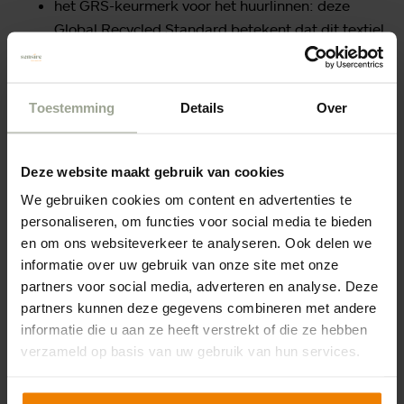
het GRS-keurmerk voor het huurlinnen: deze
Global Recycled Standard betekent dat dit textiel
voor minimaal 50% uit gerecycled materiaal
bestaat;
afgekeurd huurlinnen wordt weer gerecycled;
Toestemming
Details
Over
persoonsgebonden wasgoed heeft zo veel
mogelijk een papieren wikkel in plaats van een
plastic hoes.
Deze website maakt gebruik van cookies
We gebruiken cookies om content en advertenties te
personaliseren, om functies voor social media te bieden
en om ons websiteverkeer te analyseren. Ook delen we
Ritten combineren
informatie over uw gebruik van onze site met onze
partners voor social media, adverteren en analyse. Deze
Op afdelingsniveau speelt de relatieve
partners kunnen deze gegevens combineren met andere
milieuvriendelijkheid van het wasproces zelf wat
informatie die u aan ze heeft verstrekt of die ze hebben
minder. Joyce: ‘Dat staat wat verder van ons af. Wij zijn
verzameld op basis van uw gebruik van hun services.
ons vooral bewust van de vele ritten die er gemaakt
worden. Hoe krijgen we het wasgoed op een duurzame