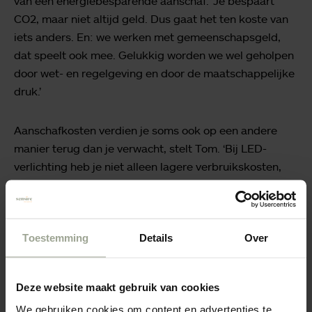
van een energiebesparende aanschaf. ‘Je bespaart
CO2, maar niet altijd geld. Dus gaat het ten koste van
iets anders. En: we werken met gemeenschapsgeld,
dat speelt ook mee. Gelukkig worden we wel geholpen
door wet- en regelgeving en door de maatschappelijke
druk.’
Aanschafkosten verdien je soms ook op een andere
manier terug dan je verwacht, stelt Tom. ‘Bij LED-
verlichting heb je niet alleen lagere verbruikskosten,
maar doordat die lampen veel langer meegaan, hoeft
er minder vaak iemand van de technische dienst
naartoe om ze te vervangen.’
Toestemming
Details
Over
Deze website maakt gebruik van cookies
We gebruiken cookies om content en advertenties te