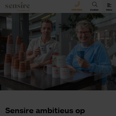
Sensire logo
0900 8856
Zoeken
Menu
Sensire bij u thuis
Revalideren met Sensire
Wonen en zorg met Sensire
Meer over Sensire
Sensire ambitieus op