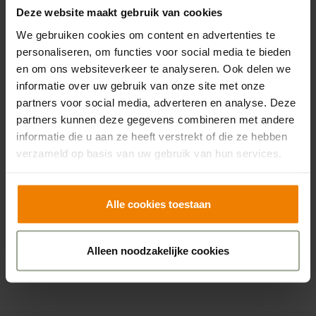
begeleiding doorgaan.
Deze website maakt gebruik van cookies
Nauwe samenwerking tussen ziekenhuis en
We gebruiken cookies om content en advertenties te
thuiszorg voor een veilig en soepel verloop.
personaliseren, om functies voor social media te bieden
en om ons websiteverkeer te analyseren. Ook delen we
informatie over uw gebruik van onze site met onze
partners voor social media, adverteren en analyse. Deze
ZorgNabij
partners kunnen deze gegevens combineren met andere
informatie die u aan ze heeft verstrekt of die ze hebben
Met dit thuistraject willen
Gelre ziekenhuizen
,
Vérian
en
verzameld op basis van uw gebruik van hun services.
Sensire vrouwen met hyperemesis gravidarum beter
ondersteunen, zodat zij hun zwangerschap in rust en
stabiliteit kunnen doormaken. Zo werken we binnen
Alle cookies toestaan
ZorgNabij samen aan toekomstbestendige zorg door
de juiste zorg op de juiste plek door de juiste
Alleen noodzakelijke cookies
zorgprofessional te laten leveren.