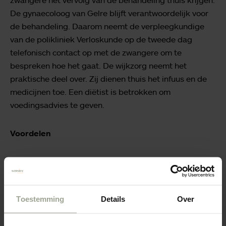
zwangere het vervolg van de behandeling thuis krijgen.
De gynaecoloog van Gelre blijft verantwoordelijk voor
de behandeling. Daarom neemt de verpleegkundige
van de polikliniek Verloskunde op de tweede dag
telefonisch contact op met de zwangere om te
bespreken hoe het gaat. De wijkzorg neemt het
praktische deel over. Zij dienen thuis het infuus en de
medicijnen toe. Een diëtist is betrokken om
voedingsadvies te geven.
Voordelen
Deze nieuwe aanpak biedt meerdere voordelen:
Herstel in eigen omgeving met steun van partner
Toestemming
Details
Over
en gezin.
Minder ziekenhuisopnames, terwijl de zorg en