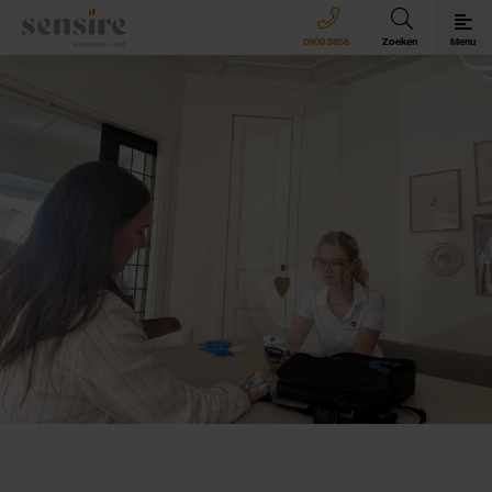
Sensire logo
0900 8856
Zoeken
Menu
Sensire bij u thuis
Revalideren met Sensire
Wonen en zorg met Sensire
Meer over Sensire