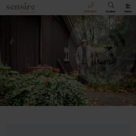
Sensire logo
0900 8856
Zoeken
Menu
Sensire bij u thuis
Revalideren met Sensire
Wonen en zorg met Sensire
Meer over Sensire