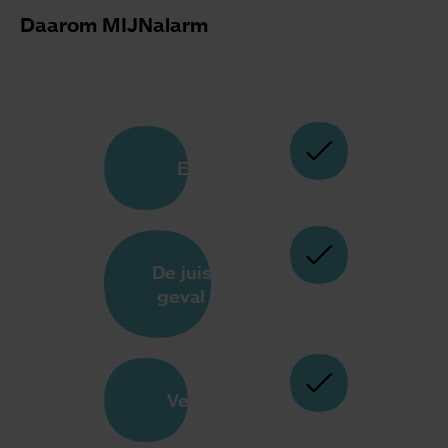
Daarom MIJNalarm
Eenvoudig
De juiste hulp in
geval van nood
Veilig gevoel