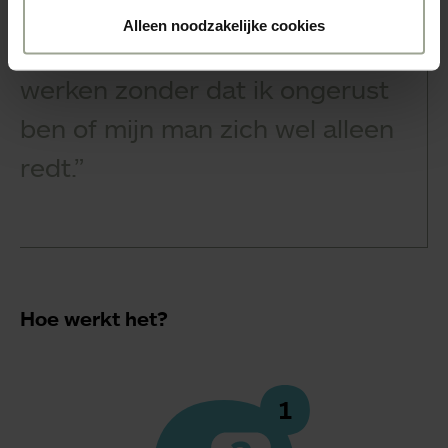
Alleen noodzakelijke cookies
gaan
“Ik kan nu de deur uit en
werken zonder dat ik
ongerust
ben of mijn man zich
wel alleen
redt.”
Hoe werkt het?
1