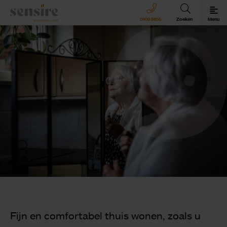
Sensire logo
0900 8856
Zoeken
Menu
Sensire bij u thuis
Revalideren met Sensire
Wonen en zorg met Sensire
Meer over Sensire
Fijn en comfortabel thuis wonen, zoals u