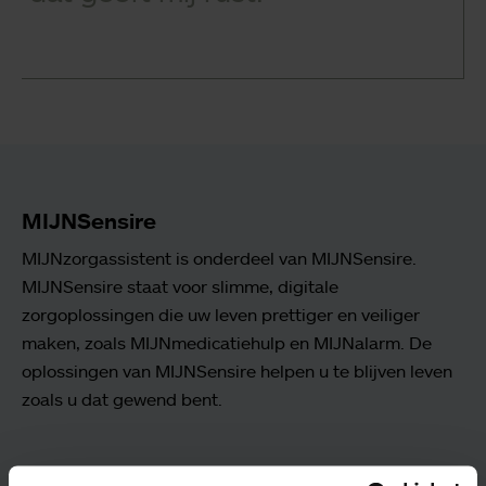
MIJNSensire
MIJNzorgassistent is onderdeel van MIJNSensire.
MIJNSensire staat voor slimme, digitale
zorgoplossingen die uw leven prettiger en veiliger
maken, zoals MIJNmedicatiehulp en MIJNalarm. De
oplossingen van MIJNSensire helpen u te blijven leven
zoals u dat gewend bent.