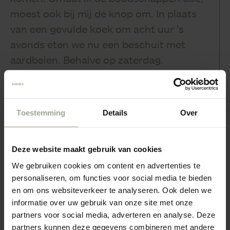
moest ook bij mij de knop om. In plaats
van een gevulde koek om acht uur ’s
avonds eten we nu een beschuit met
aardbeien. Behalve op zaterdag.
Genieten hoort er ook bij.”
Toestemming
Details
Over
Deze website maakt gebruik van cookies
Bij u in de buurt
We gebruiken cookies om content en advertenties te
personaliseren, om functies voor social media te bieden
De diëtisten van Sensire houden spreekuur op
en om ons websiteverkeer te analyseren. Ook delen we
afspraak op de volgende vier centrale locaties in de
informatie over uw gebruik van onze site met onze
regio Oost-Gelderland: Doetinchem, Gorssel, Wehl en
partners voor social media, adverteren en analyse. Deze
Zutphen. In veel gevallen is een consult van de diëtist
partners kunnen deze gegevens combineren met andere