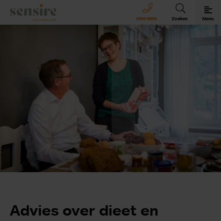
Sensire logo
0900 8856
Zoeken
Menu
Sensire bij u thuis
Revalideren met Sensire
Wonen en zorg met Sensire
Meer over Sensire
Advies over dieet en