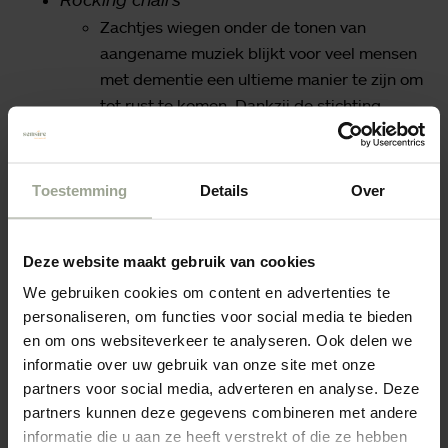
Zachtjes wiegen onder de tonen van
aangename muziek blijkt voor veel mensen
met dementie een ultieme manier te zijn om
tot rust te komen. Dankzij de stichting
TBBLZ heeft Sensire Den Ooiman nu twee
zogenoemde Rocking chairs. Ze staan in de
woongroepen Dorpsweg en Weidepad, en
Toestemming
Details
Over
de cliënten en medewerkers zijn er erg blij
de rocking
mee. Lees hier een artikel over
Deze website maakt gebruik van cookies
chairs
.
We gebruiken cookies om content en advertenties te
personaliseren, om functies voor social media te bieden
en om ons websiteverkeer te analyseren. Ook delen we
informatie over uw gebruik van onze site met onze
partners voor social media, adverteren en analyse. Deze
partners kunnen deze gegevens combineren met andere
informatie die u aan ze heeft verstrekt of die ze hebben