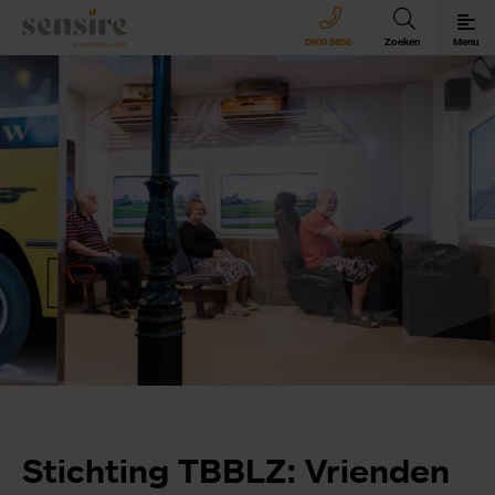
Sensire logo
0900 8856
Zoeken
Menu
Sensire bij u thuis
Revalideren met Sensire
Wonen en zorg met Sensire
Meer over Sensire
Stichting TBBLZ: Vrienden