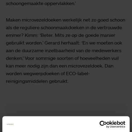
schoongemaakte oppervlakken.’
Maken microvezeldoeken werkelijk net zo goed schoon
als de reguliere schoonmaakdoeken in de vertrouwde
emmer? Kimm: ‘Beter. Mits ze op de goede manier
gebruikt worden.’ Gerard herhaalt: ‘En we moeten ook
aan de duurzame inzetbaarheid van de medewerkers
denken.’ Voor sommige soorten of hoeveelheden vuil
kan meer nodig zijn dan een microvezeldoek. Dan
worden wegwerpdoeken of ECO-label-
reinigingsmiddelen gebruikt.
Binnen de ouderenzorg schoonmaken
geeft voldoening