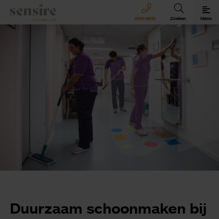
Sensire logo
0900 8856
Zoeken
Menu
Sensire bij u thuis
Revalideren met Sensire
Wonen en zorg met Sensire
Meer over Sensire
Duurzaam schoonmaken bij