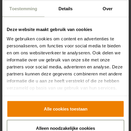
Schoonmaken is een vak en schoonmaken binnen
Toestemming
Details
Over
de zorg zeker, beamen Kimm en Gerard. Kimm
vertelt dat de medewerkers die het werk doen
Deze website maakt gebruik van cookies
echt voor de zorg kiezen. ‘Zij vinden het belangrijk
betekenisvol werk te doen, het geeft hen
We gebruiken cookies om content en advertenties te
voldoening om te werken voor ouderen. Het gaat
personaliseren, om functies voor social media te bieden
en om ons websiteverkeer te analyseren. Ook delen we
cliënten ook om dat dagelijkse praatje.’ Gerard
informatie over uw gebruik van onze site met onze
benadrukt dat sociale vaardigheden belangrijk
partners voor social media, adverteren en analyse. Deze
zijn bij schoonmaakmedewerkers. ‘Zeker als je
partners kunnen deze gegevens combineren met andere
ook werkt voor mensen met dementie.’
informatie die u aan ze heeft verstrekt of die ze hebben
verzameld op basis van uw gebruik van hun services.
De Vebego Servicemedewerkers kunnen in
overleg met de zorgteams ook aanvullende taken
krijgen, werk dat de zorgmedewerkers
Alle cookies toestaan
ondersteunt. ‘Dan gaat het bijvoorbeeld om de
wasverzorging of bedden verschonen. Dat
Alleen noodzakelijke cookies
verschilt, het is maatwerk. We helpen én denken