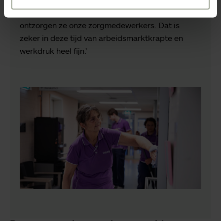
er graag in mee,’ zegt Kimm. Gerard: ‘Zo
ontzorgen ze onze zorgmedewerkers. Dat is
zeker in deze tijd van arbeidsmarktkrapte en
werkdruk heel fijn.’