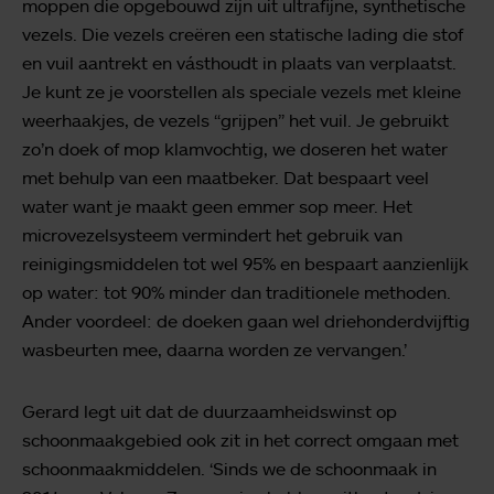
moppen die opgebouwd zijn uit ultrafijne, synthetische
vezels. Die vezels creëren een statische lading die stof
en vuil aantrekt en vásthoudt in plaats van verplaatst.
Je kunt ze je voorstellen als speciale vezels met kleine
weerhaakjes, de vezels “grijpen” het vuil. Je gebruikt
zo’n doek of mop klamvochtig, we doseren het water
met behulp van een maatbeker. Dat bespaart veel
water want je maakt geen emmer sop meer. Het
microvezelsysteem vermindert het gebruik van
reinigingsmiddelen tot wel 95% en bespaart aanzienlijk
op water: tot 90% minder dan traditionele methoden.
Ander voordeel: de doeken gaan wel driehonderdvijftig
wasbeurten mee, daarna worden ze vervangen.’
Gerard legt uit dat de duurzaamheidswinst op
schoonmaakgebied ook zit in het correct omgaan met
schoonmaakmiddelen. ‘Sinds we de schoonmaak in