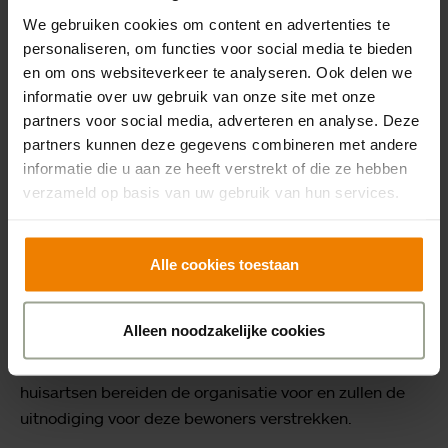
De komende weken en maanden zullen steeds meer
We gebruiken cookies om content en advertenties te
mensen via de huisarts of GGD de vaccinatie krijgen.
personaliseren, om functies voor social media te bieden
Sensire volgt de ontwikkelingen op de voet en neemt
en om ons websiteverkeer te analyseren. Ook delen we
waar nodig en mogelijk actie om ook nieuwe bewoners
informatie over uw gebruik van onze site met onze
partners voor social media, adverteren en analyse. Deze
of revalidanten te vaccineren.
partners kunnen deze gegevens combineren met andere
informatie die u aan ze heeft verstrekt of die ze hebben
verzameld op basis van uw gebruik van hun services.
Start vaccinatie van bewoners met zorg
van de eigen huisarts
In Gorssel en Twello is deze week gestart met het
Alle cookies toestaan
vaccineren van bewoners die in onze locaties wonen en
zorg van de eigen huisarts ontvangen. Vaccinaties voor
Alleen noodzakelijke cookies
bewoners die onder zorg van de huisarts vallen en op
andere locaties van Sensire wonen volgen. De
huisartsen bereiden de organisatie voor en zullen de
uitnodiging voor deze bewoners verstrekken.