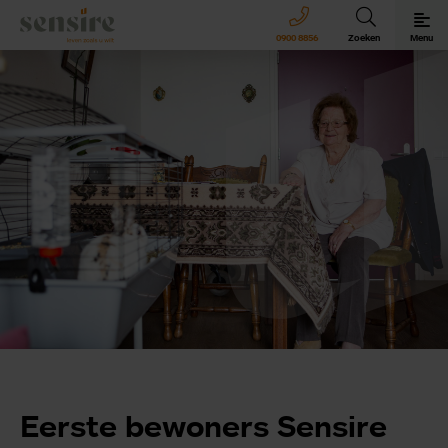
Sensire logo
0900 8856
Zoeken
Menu
Sensire bij u thuis
Revalideren met Sensire
Wonen en zorg met Sensire
Meer over Sensire
Eerste bewoners Sensire